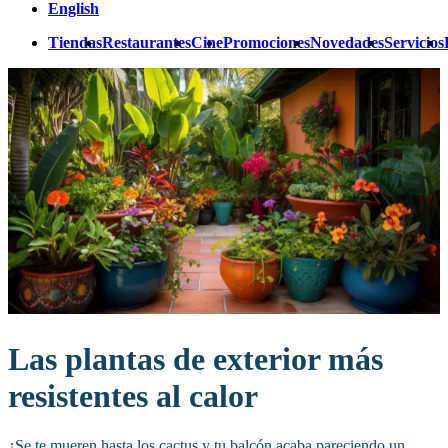
English
Tiendas
Restaurantes
Cine
Promociones
Novedades
Servicios
Las plantas de exterior más
resistentes al calor
¿Se te mueren hasta los cactus y tu balcón acaba pareciendo un