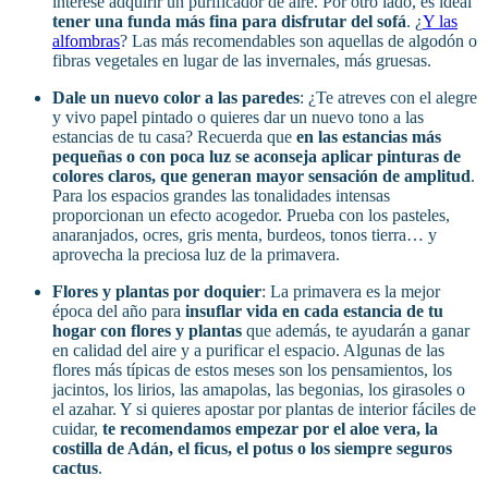
interese adquirir un purificador de aire. Por otro lado, es ideal
tener una funda más fina para disfrutar del sofá
. ¿
Y las
alfombras
? Las más recomendables son aquellas de algodón o
fibras vegetales en lugar de las invernales, más gruesas.
Dale un nuevo color a las paredes
: ¿Te atreves con el alegre
y vivo papel pintado o quieres dar un nuevo tono a las
estancias de tu casa? Recuerda que
en las estancias más
pequeñas o con poca luz se aconseja aplicar pinturas de
colores claros, que generan mayor sensación de amplitud
.
Para los espacios grandes las tonalidades intensas
proporcionan un efecto acogedor. Prueba con los pasteles,
anaranjados, ocres, gris menta, burdeos, tonos tierra… y
aprovecha la preciosa luz de la primavera.
Flores y plantas por doquier
: La primavera es la mejor
época del año para
insuflar vida en cada estancia de tu
hogar con flores y plantas
que además, te ayudarán a ganar
en calidad del aire y a purificar el espacio. Algunas de las
flores más típicas de estos meses son los pensamientos, los
jacintos, los lirios, las amapolas, las begonias, los girasoles o
el azahar. Y si quieres apostar por plantas de interior fáciles de
cuidar,
te recomendamos empezar por el aloe vera, la
costilla de Adán, el ficus, el potus o los siempre seguros
cactus
.