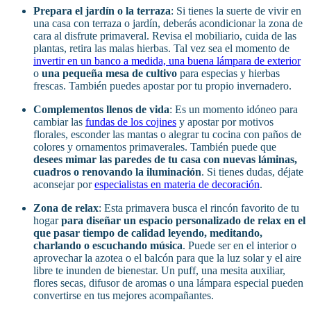
Prepara el jardín o la terraza
: Si tienes la suerte de vivir en
una casa con terraza o jardín, deberás acondicionar la zona de
cara al disfrute primaveral. Revisa el mobiliario, cuida de las
plantas, retira las malas hierbas. Tal vez sea el momento de
invertir en un banco a medida, una buena lámpara de exterior
o
una pequeña mesa de cultivo
para especias y hierbas
frescas. También puedes apostar por tu propio invernadero.
Complementos llenos de vida
: Es un momento idóneo para
cambiar las
fundas de los cojines
y apostar por motivos
florales, esconder las mantas o alegrar tu cocina con paños de
colores y ornamentos primaverales. También puede que
desees mimar las paredes de tu casa con nuevas láminas,
cuadros o renovando la iluminación
. Si tienes dudas, déjate
aconsejar por
especialistas en materia de decoración
.
Zona de relax
: Esta primavera busca el rincón favorito de tu
hogar
para diseñar un espacio personalizado de relax en el
que pasar tiempo de calidad leyendo, meditando,
charlando o escuchando música
. Puede ser en el interior o
aprovechar la azotea o el balcón para que la luz solar y el aire
libre te inunden de bienestar. Un puff, una mesita auxiliar,
flores secas, difusor de aromas o una lámpara especial pueden
convertirse en tus mejores acompañantes.