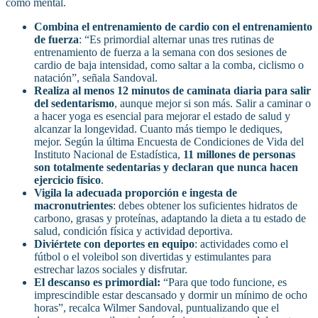
como mental.
Combina el entrenamiento de cardio con el entrenamiento
de fuerza
: “Es primordial alternar unas tres rutinas de
entrenamiento de fuerza a la semana con dos sesiones de
cardio de baja intensidad, como saltar a la comba, ciclismo o
natación”, señala Sandoval.
Realiza al menos 12 minutos de caminata diaria para salir
del sedentarismo
, aunque mejor si son más. Salir a caminar o
a hacer yoga es esencial para mejorar el estado de salud y
alcanzar la longevidad. Cuanto más tiempo le dediques,
mejor. Según la última Encuesta de Condiciones de Vida del
Instituto Nacional de Estadística,
11 millones de personas
son totalmente sedentarias y declaran que nunca hacen
ejercicio físico
.
Vigila la adecuada proporción e ingesta de
macronutrientes
: debes obtener los suficientes hidratos de
carbono, grasas y proteínas, adaptando la dieta a tu estado de
salud, condición física y actividad deportiva.
Diviértete con deportes en equipo
: actividades como el
fútbol o el voleibol son divertidas y estimulantes para
estrechar lazos sociales y disfrutar.
El descanso es primordial:
“Para que todo funcione, es
imprescindible estar descansado y dormir un mínimo de ocho
horas”, recalca Wilmer Sandoval, puntualizando que el