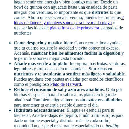
hagan sentir con energía y bien contigo mismo. Desde un
bowl de quinoa con aguacate hasta una ensalada de pasta
integral con verduras, lo importante es que
disfrutes
lo que
comes. Ahora que se acerca el verano, puedes leer nuestras
7
ideas de táperes y picoteos sanos para llevar a la playa
o
repasar las ideas de
platos frescos de primavera
, cargados de
nutrientes.
Come despacio y mastica bien
: Comer con calma ayuda a
que tu cuerpo registre la saciedad y evita comer en exceso.
Además,
masticar bien los alimentos facilita la digestión
y
te permite saborear mejor cada bocado.
Añade más verde a tu plato
: Incorpora más frutas, verduras,
legumbres y frutos secos en tus comidas.
Son ricos en
nutrientes y te ayudarán a sentirte más ligero y saludable
.
Puedes ayudarte con pautas avaladas por estudios científicos
como el prestigioso
Plato de Harvard
.
Reduce el consumo de sal y azúcares añadidos
: Opta por
hierbas y especias para dar sabor a tus platos en lugar de
añadir sal. También, elige alimentos
sin
azúcares añadidos
para mantener tu energía estable durante el día.
Hidrátate adecuadamente
: El agua es esencial para tu
bienestar. Añade rodajas de pepino, limón o frutos rojos para
darle un toque especial y disfrutar más de cada sorbo,
recomiendan desde el restaurante especializado en
healthy