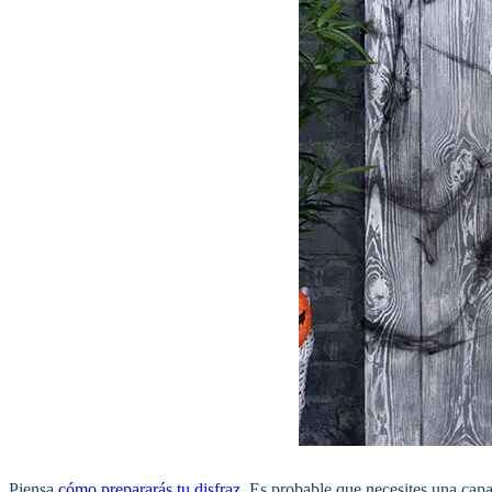
Piensa
cómo prepararás tu disfraz
. Es probable que necesites una capa