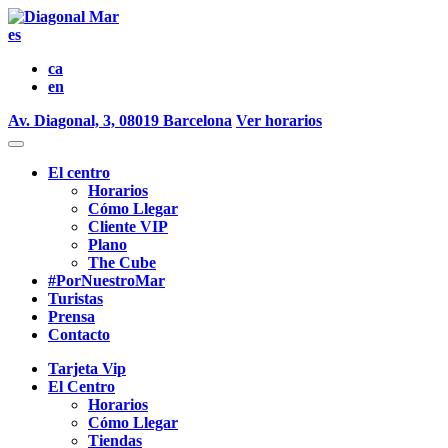
es
ca
en
Av. Diagonal, 3, 08019 Barcelona
Ver horarios
El centro
Horarios
Cómo Llegar
Cliente VIP
Plano
The Cube
#PorNuestroMar
Turistas
Prensa
Contacto
Tarjeta Vip
El Centro
Horarios
Cómo Llegar
Tiendas