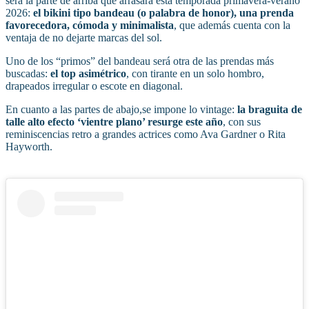
será la parte de arriba que arrasará esta temporada primavera-verano
2026:
el bikini tipo bandeau (o palabra de honor), una prenda
favorecedora, cómoda y minimalista
, que además cuenta con la
ventaja de no dejarte marcas del sol.
Uno de los “primos” del bandeau será otra de las prendas más
buscadas:
el top asimétrico
, con tirante en un solo hombro,
drapeados irregular o escote en diagonal.
En cuanto a las partes de abajo,se impone lo vintage:
la braguita de
talle alto efecto ‘vientre plano’ resurge este año
, con sus
reminiscencias retro a grandes actrices como Ava Gardner o Rita
Hayworth.