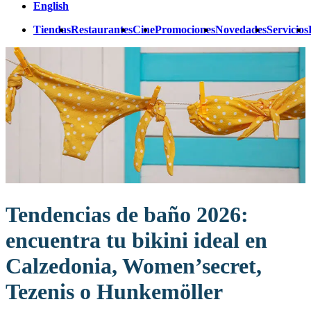
English
Tiendas
Restaurantes
Cine
Promociones
Novedades
Servicios
Tendencias de baño 2026:
encuentra tu bikini ideal en
Calzedonia, Women’secret,
Tezenis o Hunkemöller