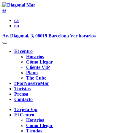
es
ca
en
Av. Diagonal, 3, 08019 Barcelona
Ver horarios
El centro
Horarios
Cómo Llegar
Cliente VIP
Plano
The Cube
#PorNuestroMar
Turistas
Prensa
Contacto
Tarjeta Vip
El Centro
Horarios
Cómo Llegar
Tiendas