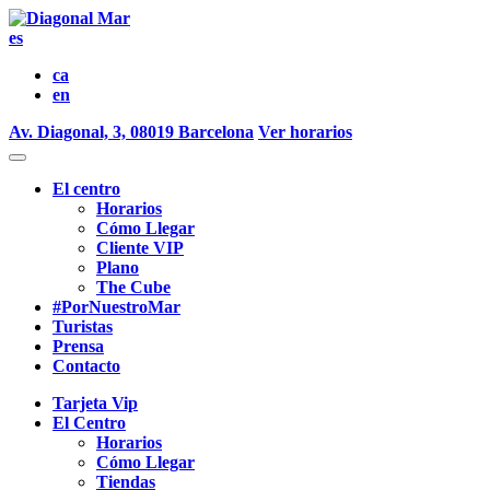
es
ca
en
Av. Diagonal, 3, 08019 Barcelona
Ver horarios
El centro
Horarios
Cómo Llegar
Cliente VIP
Plano
The Cube
#PorNuestroMar
Turistas
Prensa
Contacto
Tarjeta Vip
El Centro
Horarios
Cómo Llegar
Tiendas