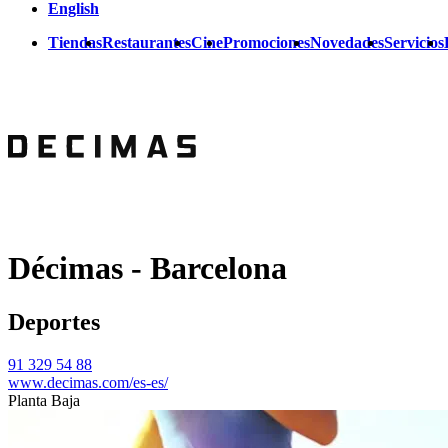
English
Tiendas
Restaurantes
Cine
Promociones
Novedades
Servicios
Décimas - Barcelona
Deportes
91 329 54 88
www.decimas.com/es-es/
Planta Baja