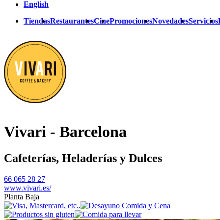
English
Tiendas
Restaurantes
Cine
Promociones
Novedades
Servicios
Vivari - Barcelona
Cafeterías, Heladerías y Dulces
66 065 28 27
www.vivari.es/
Planta Baja