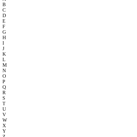
B
C
D
E
F
G
H
I
J
K
L
M
N
O
P
Q
R
S
T
U
V
W
X
Y
Z