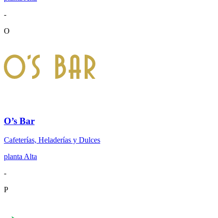
-
O
O’s Bar
Cafeterías, Heladerías y Dulces
planta Alta
-
P