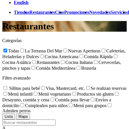
English
Tiendas
Restaurantes
Cine
Promociones
Novedades
Servicios
Restaurantes
Categorías
Todas
La Terrassa Del Mar
Nuevas Aperturas
Cafeterías,
Heladerías y Dulces
Cocina Americana
Comida Rápida
Cocina Asiática
Restaurantes
Cocina Italiana
Cervecerías,
pinchos y tapas
Comida Mediterránea
Brasería
Filtro avanzado
Sillitas para bebé
Visa, Mastercard, etc.
Se realizan reservas
Menú infantil
Menú vegetariano
Productos sin gluten
Desayuno, comida y cena
Comida para llevar
Envíos a
domicilio
Cumpleaños para niños
Menú para grupos
Admiten perros
Lista
Mapa
A