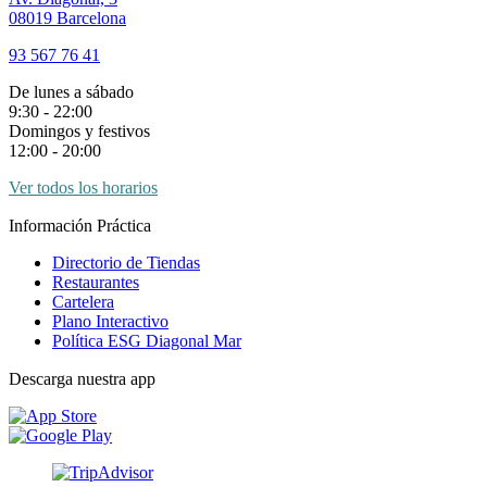
comunicación
08019 Barcelona
de
datos
93 567 76 41
personales
salvo
De lunes a sábado
en
9:30 - 22:00
los
Domingos y festivos
supuestos
12:00 - 20:00
establecidos
por
Ver todos los horarios
una
obligación
Información Práctica
legal
Ejercicio
Directorio de Tiendas
de
Restaurantes
Derechos:
Cartelera
Tiene
Plano Interactivo
derecho
Política ESG Diagonal Mar
a
acceder,
Descarga nuestra app
rectificar
y
suprimir
sus
datos,