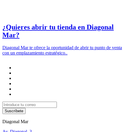
y
promociones
del
centro
¿Quieres abrir tu tienda en Diagonal
comercial
o
Mar?
los
negocios
instalados
Diagonal Mar te ofrece la oportunidad de abrir tu punto de venta
en
con un emplazamiento estratégico..
el
mismo.
Legitimación:
Interés
legítimo
del
Responsable
del
Tratamiento
Destinatarios:
No
Suscríbete
está
Diagonal Mar
prevista
la
Av. Diagonal, 3