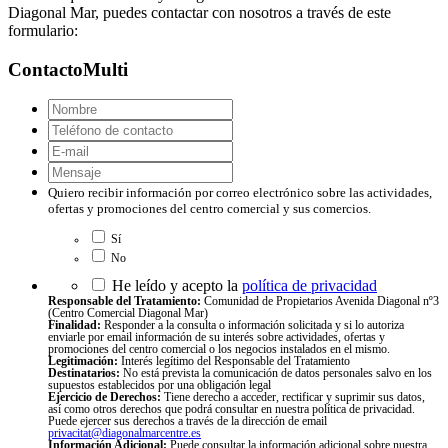
Diagonal Mar, puedes contactar con nosotros a través de este
formulario:
ContactoMulti
Nombre
*
Teléfono
de
E-
contacto
*
mail
*
Mensaje
*
Quiero
Quiero recibir información por correo electrónico sobre las actividades,
recibir
ofertas y promociones del centro comercial y sus comercios.
información
Sí
por
No
correo
electrónico
Responsable
He leído y acepto la
política de privacidad
sobre
del
Responsable del Tratamiento:
Comunidad de Propietarios Avenida Diagonal nº3
(Centro Comercial Diagonal Mar)
las
Tratamiento:
Finalidad:
Responder a la consulta o información solicitada y si lo autoriza
actividades,
Comunidad
enviarle por email información de su interés sobre actividades, ofertas y
promociones del centro comercial o los negocios instalados en el mismo.
ofertas
de
Legitimación:
Interés legítimo del Responsable del Tratamiento
y
Propietarios
Destinatarios:
No está prevista la comunicación de datos personales salvo en los
supuestos establecidos por una obligación legal
promociones
Avenida
Ejercicio de Derechos:
Tiene derecho a acceder, rectificar y suprimir sus datos,
del
Diagonal
así como otros derechos que podrá consultar en nuestra política de privacidad.
Puede ejercer sus derechos a través de la dirección de email
centro
nº3
privacitat@diagonalmarcentre.es
comercial
(Centro
Información Adicional:
Puede consultar la información adicional sobre nuestra