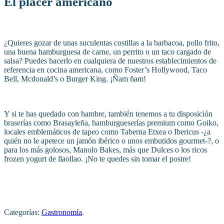
El placer americano
¿Quieres gozar de unas suculentas costillas a la barbacoa, pollo frito,
una buena hamburguesa de carne, un perrito o un taco cargado de
salsa? Puedes hacerlo en cualquiera de nuestros establecimientos de
referencia en cocina americana, como Foster’s Hollywood, Taco
Bell, Mcdonald’s o Burger King. ¡Ñam ñam!
Y si te has quedado con hambre, también tenemos a tu disposición
braserías como Brasayleña, hamburgueserías premium como Goiko,
locales emblemáticos de tapeo como Taberna Etxea o Ibericus -¿a
quién no le apetece un jamón ibérico o unos embutidos gourmet-?, o
para los más golosos, Manolo Bakes, más que Dulces o los ricos
frozen yogurt de llaollao. ¡No te quedes sin tomar el postre!
Categorías:
Gastronomía
.