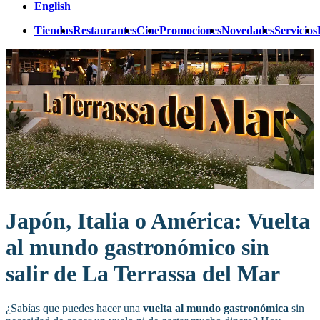
English
Tiendas
Restaurantes
Cine
Promociones
Novedades
Servicios
Japón, Italia o América: Vuelta
al mundo gastronómico sin
salir de La Terrassa del Mar
¿Sabías que puedes hacer una
vuelta al mundo gastronómica
sin