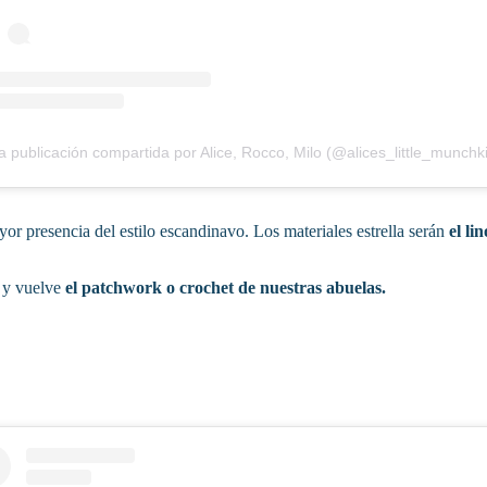
 publicación compartida por Alice, Rocco, Milo (@alices_little_munchk
or presencia del estilo escandinavo. Los materiales estrella serán
el li
,
y vuelve
el patchwork o crochet de nuestras abuelas.