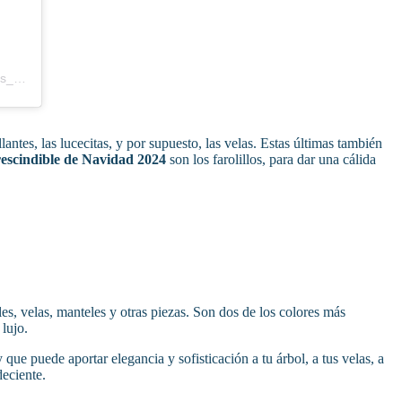
Una publicación compartida por Casashops ES | home & deco (@casashops_espana)
lantes, las lucecitas, y por supuesto, las velas. Estas últimas también
escindible de Navidad 2024
son los farolillos, para dar una cálida
s, velas, manteles y otras piezas. Son dos de los colores más
lujo.
e puede aportar elegancia y sofisticación a tu árbol, a tus velas, a
deciente.