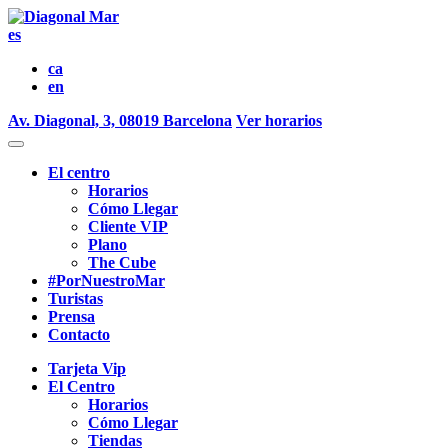
es
ca
en
Av. Diagonal, 3, 08019 Barcelona
Ver horarios
El centro
Horarios
Cómo Llegar
Cliente VIP
Plano
The Cube
#PorNuestroMar
Turistas
Prensa
Contacto
Tarjeta Vip
El Centro
Horarios
Cómo Llegar
Tiendas