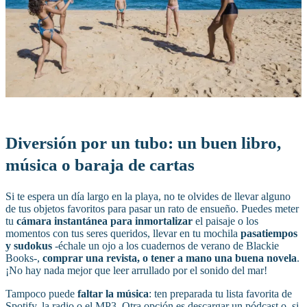
Diversión por un tubo: un buen libro,
música o baraja de cartas
Si te espera un día largo en la playa, no te olvides de llevar alguno
de tus objetos favoritos para pasar un rato de ensueño. Puedes meter
tu
cámara instantánea para inmortalizar
el paisaje o los
momentos con tus seres queridos, llevar en tu mochila
pasatiempos
y sudokus
-échale un ojo a los cuadernos de verano de Blackie
Books-,
comprar una revista, o tener a mano una buena novela
.
¡No hay nada mejor que leer arrullado por el sonido del mar!
Tampoco puede
faltar la música
: ten preparada tu lista favorita de
Spotify, la radio o el MP3. Otra opción es descargar un pódcast o, si