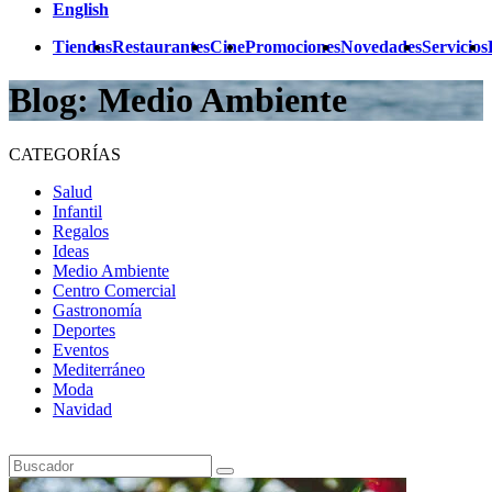
English
Tiendas
Restaurantes
Cine
Promociones
Novedades
Servicios
Blog: Medio Ambiente
CATEGORÍAS
Salud
Infantil
Regalos
Ideas
Medio Ambiente
Centro Comercial
Gastronomía
Deportes
Eventos
Mediterráneo
Moda
Navidad