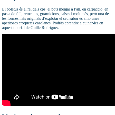
El boletus és el rei dels cps, el pots menjar a l’all, en carpaccio, en
pasta de full, remenats, guarnicions, salses i molt més, però una de
les formes més originals d’explotar el seu sabor és amb unes
apetitoses croquetes casolanes. Podràs aprendre a cuinar-les en
aquest tutorial de Guille Rodríguez.