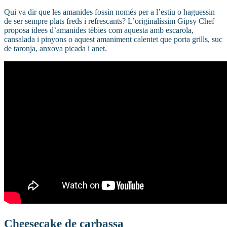
Qui va dir que les amanides fossin només per a l’estiu o haguessin
de ser sempre plats freds i refrescants? L’originalíssim Gipsy Chef
proposa idees d’amanides tèbies com aquesta amb escarola,
cansalada i pinyons o aquest amaniment calentet que porta grills, suc
de taronja, anxova picada i anet.
Cheesecake de carbassa