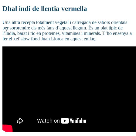
Dhal indi de llentia vermella
Una altra recepta totalment vegetal i carregada de sabors orientals
per sorprendre els més fans d’aquest llegum. És un plat típic de
l’Índia, barat i ric en proteïnes, vitamines i minerals. T’ho ensenya a
fer el xef slow food Juan Llorca en aquest enllaç.