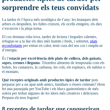
sorprendre els teus convidats
La tardor és l’època més nostàlgica de l’any: les branques dels
arbres es despullen, les fulles cruixen, els ocells emigren, els dies
s’escurcen i la pluja torna.
El cos demana roba tova, tardes de lectura i begudes calentes,
refugiar-se a la llar els dies més humits i freds, i sobretot,
plats
reconfortants
per entrar en calor, tenir cura del seu cos i omplir-se
d’energia.
És l’
estació per excel·lència dels plats de cullera, dels guisats,
sopes, cremes i llegums
. Triomfen aliments de temporada com els
bolets, les castanyes, la carbassa, les cols, els espinacs, els nabius o
el moniato.
Què receptes originals amb productes típics de tardor
pots
preparar per a un àpat amb amics, familiars o éssers estimats? Hem
fet una passejada per YouTube i els blocs gastronòmics de més
solera per trobar algunes de les idees més creatives i delicioses.
Prepara els teus fogons!
8 receptes de tardor que conqueriran