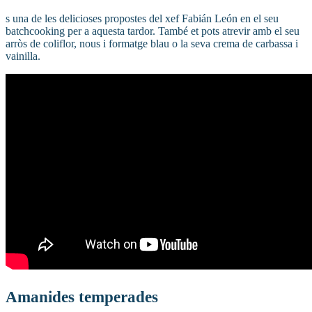
s una de les delicioses propostes del xef Fabián León en el seu
batchcooking per a aquesta tardor. També et pots atrevir amb el seu
arròs de coliflor, nous i formatge blau o la seva crema de carbassa i
vainilla.
Amanides temperades