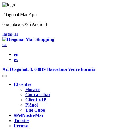
Diagonal Mar App
Gratuïta a iOS i Android
Instal·lar
ca
en
es
Av. Diagonal, 3, 08019 Barcelona
Veure horaris
El centre
Horaris
Com arribar
Client VIP
Plànol
The Cube
#PelNostreMar
Turistes
Premsa