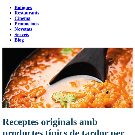
Botigues
Restaurants
Cinema
Promocions
Novetats
Serveis
Blog
Receptes originals amb
productes típics de tardor per