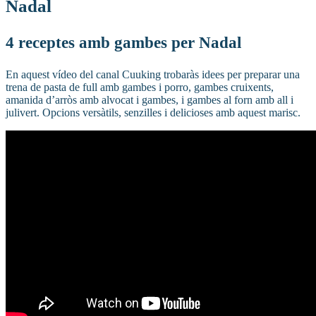
Nadal
4 receptes amb gambes per Nadal
En aquest vídeo del canal Cuuking trobaràs idees per preparar una
trena de pasta de full amb gambes i porro, gambes cruixents,
amanida d’arròs amb alvocat i gambes, i gambes al forn amb all i
julivert. Opcions versàtils, senzilles i delicioses amb aquest marisc.