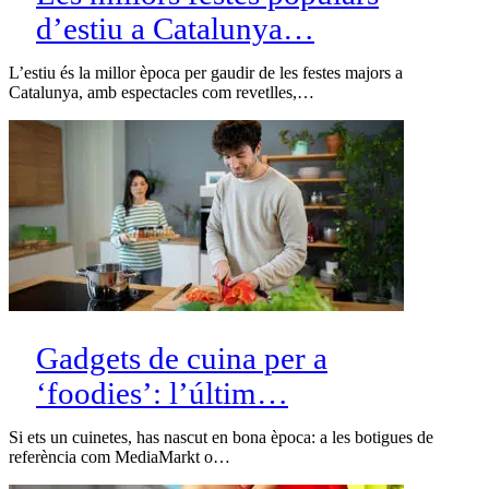
d’estiu a Catalunya…
L’estiu és la millor època per gaudir de les festes majors a
Catalunya, amb espectacles com revetlles,…
Gadgets de cuina per a
‘foodies’: l’últim…
Si ets un cuinetes, has nascut en bona època: a les botigues de
referència com MediaMarkt o…