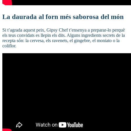
La daurada al forn més saborosa del món
Si t’agrada aquest peix, Gipsy Chef t’ensenya a preparar-lo perquè
els teus convidats es llepin els dits. Alguns ingredients secrets de la
recepta són: la cervesa, els ravenets, el gingebre, el moniato o la
coliflor.