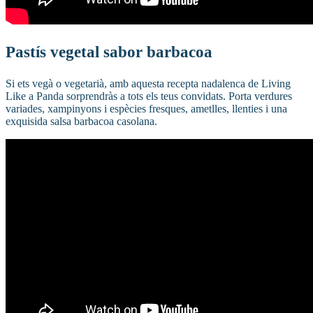
Pastís vegetal sabor barbacoa
Si ets vegà o vegetarià, amb aquesta recepta nadalenca de Living
Like a Panda sorprendràs a tots els teus convidats. Porta verdures
variades, xampinyons i espècies fresques, ametlles, llenties i una
exquisida salsa barbacoa casolana.