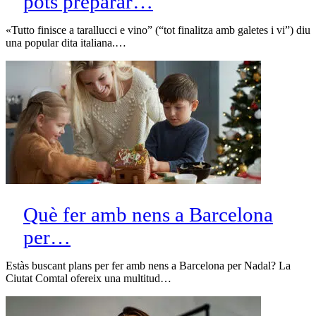
pots preparar…
«Tutto finisce a tarallucci e vino” (“tot finalitza amb galetes i vi”) diu
una popular dita italiana.…
Què fer amb nens a Barcelona
per…
Estàs buscant plans per fer amb nens a Barcelona per Nadal? La
Ciutat Comtal ofereix una multitud…