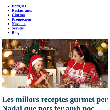
Botigues
Restaurants
Cinema
Promocions
Novetats
Serveis
Blog
Les millors receptes gurmet per
Nadal que pots fer amb poc