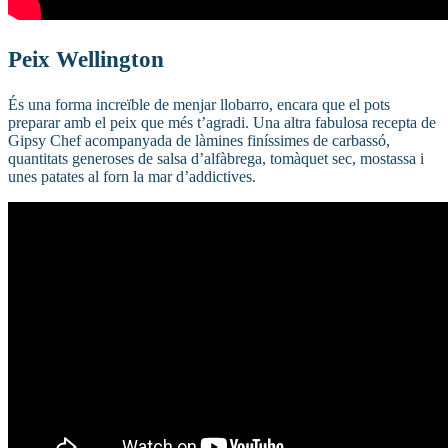
Peix Wellington
És una forma increïble de menjar llobarro, encara que el pots
preparar amb el peix que més t’agradi. Una altra fabulosa recepta de
Gipsy Chef acompanyada de làmines finíssimes de carbassó,
quantitats generoses de salsa d’alfàbrega, tomàquet sec, mostassa i
unes patates al forn la mar d’addictives.