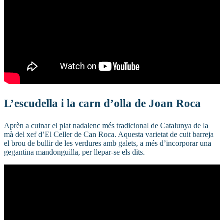
L’escudella i la carn d’olla de Joan Roca
Aprèn a cuinar el plat nadalenc més tradicional de Catalunya de la
mà del xef d’El Celler de Can Roca. Aquesta varietat de cuit barreja
el brou de bullir de les verdures amb galets, a més d’incorporar una
gegantina mandonguilla, per llepar-se els dits.