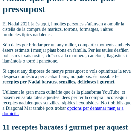
pressupost
El Nadal 2021 ja és aquí, i moltes persones s’afanyen a omplir la
cistella de la compra de mariscs, torrons, formatges, i altres
productes típics nadalencs.
Són dates per brindar per un any millor, compartir moments amb els
éssers estimats i menjar plats bons en família. Per les taules desfilen
pollastres i xais rostits, cloïsses a la marinera, canelons, llagostins i
llamàntols o torró i panettone.
Si aquest any disposes de menys pressupost o vols optimitzar la teva
despesa domèstica per acabar l’any, no pateixis: és possible fer
receptes per Nadal barates, senzilles, delicioses i gurmet.
Utilitzant la gran meca culinària que és la plataforma YouTube, et
posem en safata totes aquestes idees per fer la compra i aconseguir
receptes nadalenques senzilles, ràpides i exquisides. No t’oblidis que
a Diagonal Mar també pots trobar
opcions per demanar menjar a
domicili.
11 receptes barates i gurmet per aquest