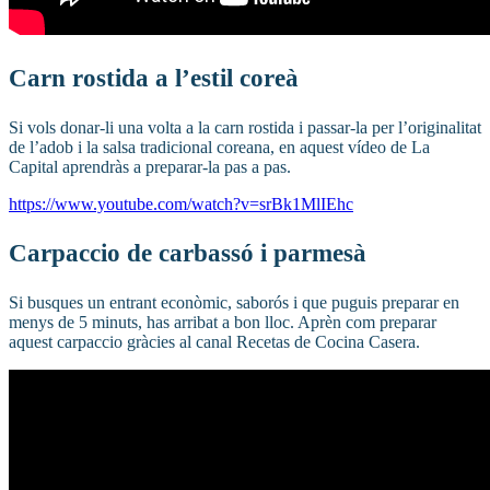
Carn rostida a l’estil coreà
Si vols donar-li una volta a la carn rostida i passar-la per l’originalitat
de l’adob i la salsa tradicional coreana, en aquest vídeo de La
Capital aprendràs a preparar-la pas a pas.
https://www.youtube.com/watch?v=srBk1MlIEhc
Carpaccio de carbassó i parmesà
Si busques un entrant econòmic, saborós i que puguis preparar en
menys de 5 minuts, has arribat a bon lloc. Aprèn com preparar
aquest carpaccio gràcies al canal Recetas de Cocina Casera.