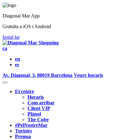
Diagonal Mar App
Gratuïta a iOS i Android
Instal·lar
ca
en
es
Av. Diagonal, 3, 08019 Barcelona
Veure horaris
El centre
Horaris
Com arribar
Client VIP
Plànol
The Cube
#PelNostreMar
Turistes
Premsa