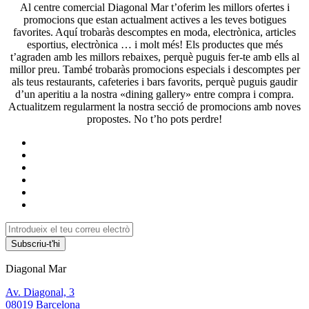
Al centre comercial Diagonal Mar t’oferim les millors ofertes i
promocions que estan actualment actives a les teves botigues
favorites. Aquí trobaràs descomptes en moda, electrònica, articles
esportius, electrònica … i molt més! Els productes que més
t’agraden amb les millors rebaixes, perquè puguis fer-te amb ells al
millor preu. També trobaràs promocions especials i descomptes per
als teus restaurants, cafeteries i bars favorits, perquè puguis gaudir
d’un aperitiu a la nostra «dining gallery» entre compra i compra.
Actualitzem regularment la nostra secció de promocions amb noves
propostes. No t’ho pots perdre!
Subscriu-t'hi
Diagonal Mar
Av. Diagonal, 3
08019 Barcelona