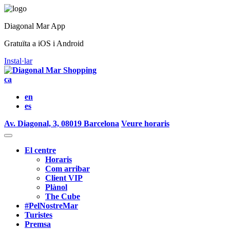
Diagonal Mar App
Gratuïta a iOS i Android
Instal·lar
ca
en
es
Av. Diagonal, 3, 08019 Barcelona
Veure horaris
El centre
Horaris
Com arribar
Client VIP
Plànol
The Cube
#PelNostreMar
Turistes
Premsa