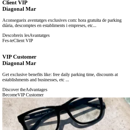
Client VIP
Diagonal Mar
Aconsegueix aventatges exclusives com: hora gratuïta de parking
diària, descomptes en establiments i empreses, etc...
Descobreix les
Avantatges
Fes-te
Client VIP
VIP Customer
Diagonal Mar
Get exclusive benefits like: free daily parking time, discounts at
establishments and businesses, etc ...
Discover the
Advantages
Become
VIP Customer