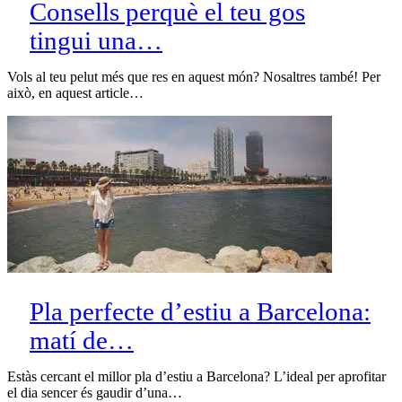
Consells perquè el teu gos
tingui una…
Vols al teu pelut més que res en aquest món? Nosaltres també! Per
això, en aquest article…
Pla perfecte d’estiu a Barcelona:
matí de…
Estàs cercant el millor pla d’estiu a Barcelona? L’ideal per aprofitar
el dia sencer és gaudir d’una…