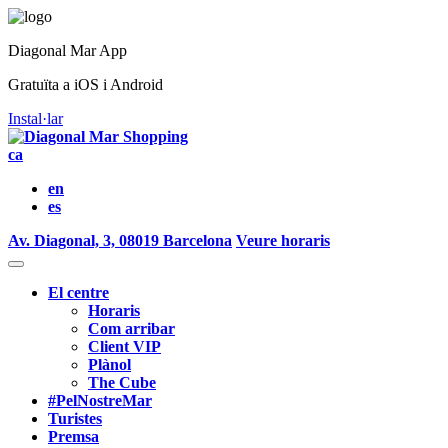
Diagonal Mar App
Gratuïta a iOS i Android
Instal·lar
ca
en
es
Av. Diagonal, 3, 08019 Barcelona
Veure horaris
El centre
Horaris
Com arribar
Client VIP
Plànol
The Cube
#PelNostreMar
Turistes
Premsa