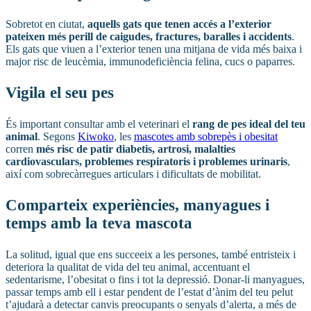
Sobretot en ciutat,
aquells gats que tenen accés a l’exterior
pateixen més perill de caigudes, fractures, baralles i accidents
.
Els gats que viuen a l’exterior tenen una mitjana de vida més baixa i
major risc de leucèmia, immunodeficiència felina, cucs o paparres.
Vigila el seu pes
És important consultar amb el veterinari el
rang de pes ideal del teu
animal
. Segons
Kiwoko
, les
mascotes amb sobrepès i obesitat
corren
més risc de patir diabetis, artrosi, malalties
cardiovasculars, problemes respiratoris i problemes urinaris
,
així com sobrecàrregues articulars i dificultats de mobilitat.
Comparteix experiències, manyagues i
temps amb la teva mascota
La solitud, igual que ens succeeix a les persones, també entristeix i
deteriora la qualitat de vida del teu animal, accentuant el
sedentarisme, l’obesitat o fins i tot la depressió. Donar-li manyagues,
passar temps amb ell i estar pendent de l’estat d’ànim del teu pelut
t’ajudarà a detectar canvis preocupants o senyals d’alerta, a més de