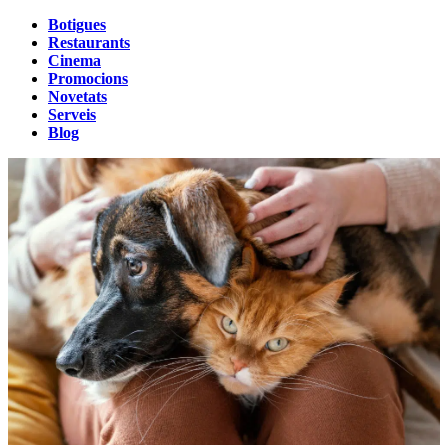
Botigues
Restaurants
Cinema
Promocions
Novetats
Serveis
Blog