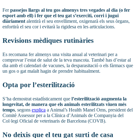
Fer
passejos llargs al teu gos almenys tres vegades al dia (o fer
esport amb ell) i fer que el teu gat s’exerciti, corri i jugui
diàriament
alentirà el seu envelliment, oxigenarà els seus òrgans,
enfortirà el seu cor i evitarà la rigidesa en les articulacions.
Revisions mèdiques rutinàries
Es recomana fer almenys una visita anual al veterinari per a
comprovar l’estat de salut de la teva mascota. També has d’estar al
dia amb el calendari de vacunes, la desparasitació o els fàrmacs que
un gos o gat malalt hagin de prendre habitualment.
Opta por l’esterilització
S’ha demostrat estadísticament que
l’esterilització augmenta la
longevitat, de manera que els animals esterilitzats viuen més
temps
, segons
explica
a Animal’s Health Manel Oms, president del
Comitè Assessor per a la Clínica d’Animals de Companyia del
Col·legi Oficial de veterinaris de Barcelona (COVB).
No deixis que el teu gat surti de casa