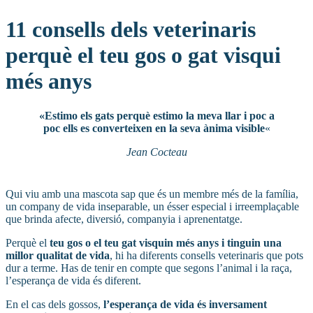
11 consells dels veterinaris
perquè el teu gos o gat visqui
més anys
«Estimo els gats perquè estimo la meva llar i poc a
poc ells es converteixen en la seva ànima visible
«
Jean Cocteau
Qui viu amb una mascota sap que és un membre més de la família,
un company de vida inseparable, un ésser especial i irreemplaçable
que brinda afecte, diversió, companyia i aprenentatge.
Perquè el
teu gos o el teu gat visquin més anys i tinguin una
millor qualitat de vida
, hi ha diferents consells veterinaris que pots
dur a terme. Has de tenir en compte que segons l’animal i la raça,
l’esperança de vida és diferent.
En el cas dels gossos,
l’esperança de vida és inversament