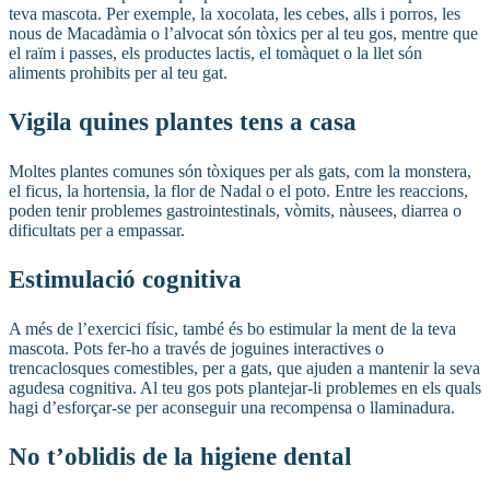
teva mascota. Per exemple, la xocolata, les cebes, alls i porros, les
nous de Macadàmia o l’alvocat són tòxics per al teu gos, mentre que
el raïm i passes, els productes lactis, el tomàquet o la llet són
aliments prohibits per al teu gat.
Vigila quines plantes tens a casa
Moltes plantes comunes són tòxiques per als gats, com la monstera,
el ficus, la hortensia, la flor de Nadal o el poto. Entre les reaccions,
poden tenir problemes gastrointestinals, vòmits, nàusees, diarrea o
dificultats per a empassar.
Estimulació cognitiva
A més de l’exercici físic, també és bo estimular la ment de la teva
mascota. Pots fer-ho a través de joguines interactives o
trencaclosques comestibles, per a gats, que ajuden a mantenir la seva
agudesa cognitiva. Al teu gos pots plantejar-li problemes en els quals
hagi d’esforçar-se per aconseguir una recompensa o llaminadura.
No t’oblidis de la higiene dental