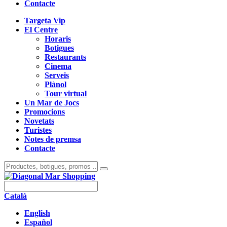
Contacte
Targeta Vip
El Centre
Horaris
Botigues
Restaurants
Cinema
Serveis
Plànol
Tour virtual
Un Mar de Jocs
Promocions
Novetats
Turistes
Notes de premsa
Contacte
Català
English
Español