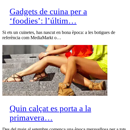
Gadgets de cuina per a
‘foodies’: l’últim…
Si ets un cuinetes, has nascut en bona època: a les botigues de
referència com MediaMarkt o…
Quin calçat es porta a la
primavera…
Des del maig al setembre comença una època meravellosa per a tots