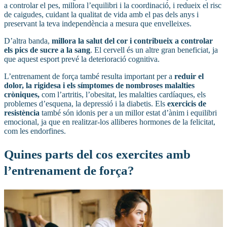
a controlar el pes, millora l’equilibri i la coordinació, i redueix el risc
de caigudes, cuidant la qualitat de vida amb el pas dels anys i
preservant la teva independència a mesura que envelleixes.
D’altra banda,
millora la salut del cor i contribueix a controlar
els pics de sucre a la sang
. El cervell és un altre gran beneficiat, ja
que aquest esport prevé la deterioració cognitiva.
L’entrenament de força també resulta important per a
reduir el
dolor, la rigidesa i els símptomes de nombroses malalties
cròniques,
com l’artritis, l’obesitat, les malalties cardíaques, els
problemes d’esquena, la depressió i la diabetis. Els
exercicis de
resistència
també són idonis per a un millor estat d’ànim i equilibri
emocional, ja que en realitzar-los alliberes hormones de la felicitat,
com les endorfines.
Quines parts del cos exercites amb
l’entrenament de força?