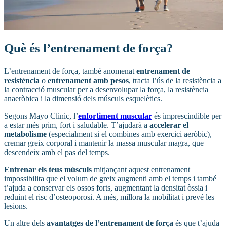
Què és l’entrenament de força?
L’entrenament de força, també anomenat
entrenament de
resistència
o
entrenament amb pesos
, tracta l’ús de la resistència a
la contracció muscular per a desenvolupar la força, la resistència
anaeròbica i la dimensió dels músculs esquelètics.
Segons Mayo Clinic, l’
enfortiment muscular
és imprescindible per
a estar més prim, fort i saludable. T’ajudarà a
accelerar el
metabolisme
(especialment si el combines amb exercici aeròbic),
cremar greix corporal i mantenir la massa muscular magra, que
descendeix amb el pas del temps.
Entrenar els teus músculs
mitjançant aquest entrenament
impossibilita que el volum de greix augmenti amb el temps i també
t’ajuda a conservar els ossos forts, augmentant la densitat òssia i
reduint el risc d’osteoporosi. A més, millora la mobilitat i prevé les
lesions.
Un altre dels
avantatges de l’entrenament de força
és que t’ajuda