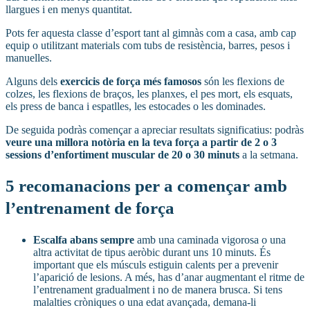
llargues i en menys quantitat.
Pots fer aquesta classe d’esport tant al gimnàs com a casa, amb cap
equip o utilitzant materials com tubs de resistència, barres, pesos i
manuelles.
Alguns dels
exercicis de força més famosos
són les flexions de
colzes, les flexions de braços, les planxes, el pes mort, els esquats,
els press de banca i espatlles, les estocades o les dominades.
De seguida podràs començar a apreciar resultats significatius: podràs
veure una millora notòria en la teva força a partir de 2 o 3
sessions d’enfortiment muscular de 20 o 30 minuts
a la setmana.
5 recomanacions per a començar amb
l’entrenament de força
Escalfa abans sempre
amb una caminada vigorosa o una
altra activitat de tipus aeròbic durant uns 10 minuts. És
important que els músculs estiguin calents per a prevenir
l’aparició de lesions. A més, has d’anar augmentant el ritme de
l’entrenament gradualment i no de manera brusca. Si tens
malalties cròniques o una edat avançada, demana-li