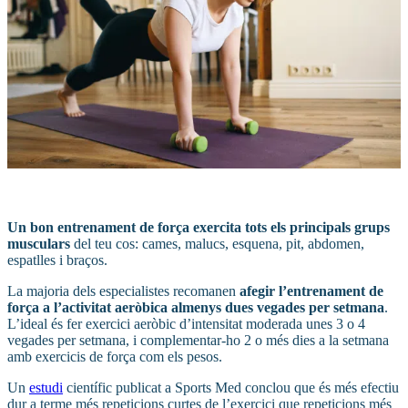
Un bon entrenament de força exercita tots els principals grups
musculars
del teu cos: cames, malucs, esquena, pit, abdomen,
espatlles i braços.
La majoria dels especialistes recomanen
afegir l’entrenament de
força a l’activitat aeròbica almenys dues vegades per setmana
.
L’ideal és fer exercici aeròbic d’intensitat moderada unes 3 o 4
vegades per setmana, i complementar-ho 2 o més dies a la setmana
amb exercicis de força com els pesos.
Un
estudi
científic publicat a Sports Med conclou que és més efectiu
dur a terme més repeticions curtes de l’exercici que repeticions més