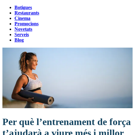
Botigues
Restaurants
Cinema
Promocions
Novetats
Serveis
Blog
Per què l’entrenament de força
t’ajudarà a viure més i millor