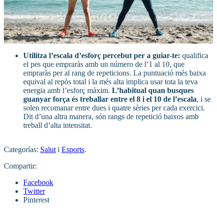
Utilitza l’escala d’esforç percebut
per a guiar-te:
qualifica
el pes que empraràs amb un número de l’1 al 10, que
empraràs per al rang de repeticions. La puntuació més baixa
equival al repòs total i la més alta implica usar tota la teva
energia amb l’esforç màxim.
L’habitual quan busques
guanyar força és treballar entre el 8 i el 10 de l’escala
, i se
solen recomanar entre dues i quatre sèries per cada exercici.
Dit d’una altra manera, són rangs de repetició baixos amb
treball d’alta intensitat.
Categorías:
Salut
i
Esports
.
Compartir:
Facebook
Twitter
Pinterest