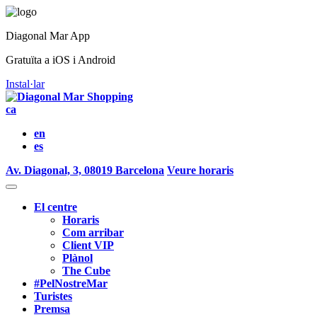
Diagonal Mar App
Gratuïta a iOS i Android
Instal·lar
ca
en
es
Av. Diagonal, 3, 08019 Barcelona
Veure horaris
El centre
Horaris
Com arribar
Client VIP
Plànol
The Cube
#PelNostreMar
Turistes
Premsa