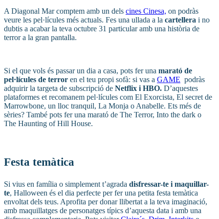
A Diagonal Mar comptem amb un dels
cines Cinesa,
on podràs
veure les pel·lícules més actuals. Fes una ullada a la
cartellera
i no
dubtis a acabar la teva octubre 31 particular amb una història de
terror a la gran pantalla.
Si el que vols és passar un dia a casa, pots fer una
marató de
pel·lícules de terror
en el teu propi sofà: si vas a
GAME
podràs
adquirir la targeta de subscripció de
Netflix i HBO.
D’aquestes
plataformes et recomanem pel·lícules com El Exorcista, El secret de
Marrowbone, un lloc tranquil, La Monja o Anabelle. Ets més de
sèries? També pots fer una marató de The Terror, Into the dark o
The Haunting of Hill House.
Festa temàtica
Si vius en família o simplement t’agrada
disfressar-te i maquillar-
te
, Halloween és el dia perfecte per fer una petita festa temàtica
envoltat dels teus. Aprofita per donar llibertat a la teva imaginació,
amb maquillatges de personatges típics d’aquesta data i amb una