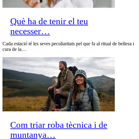
Què ha de tenir el teu
necesser…
Cada estació té les seves peculiaritats pel que fa al ritual de bellesa i
cura de la…
Com triar roba tècnica i de
muntanya…