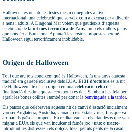
Halloween és una de les festes més reconegudes a nivell
internacional, una celebració que serveix com a excusa per a divertir
a nens i adults. A Diagonal Mar volem que gaudeixis d’aquesta
celebració de
la nit més terrorífica de l’any
, amb els millors plans
que pots fer a Barcelona. Apunta’t les nostres propostes perquè
Halloween sigui terroríficament inoblidable.
Origen de Halloween
Tot i que ara tots coneixem què és Halloween, fa uns anys aquesta
tradició era gairebé exclusiva dels EUA.
El 31 d’octubre
és la nit
de Halloween i té el seu origen en una
celebració celta
de
finalització d’estiu: aquesta ceremònia es deia Samhain i es feia per
agraïr les bones collites i també per donar la
benvinguda a la tardor.
Els països que celebraven aquesta nit de canvi d’estació inicialment
van ser Anglaterra, Austràlia, Canadà i els Estats Units, fins que va
arribar als països europeus. En realitat van ser els irlandesos que van
migrar a EUA els que van inculcar el famós joc «
truc o tracte
«,
introduint les disfresses i els dolços. Ideal per als petits de la casa!