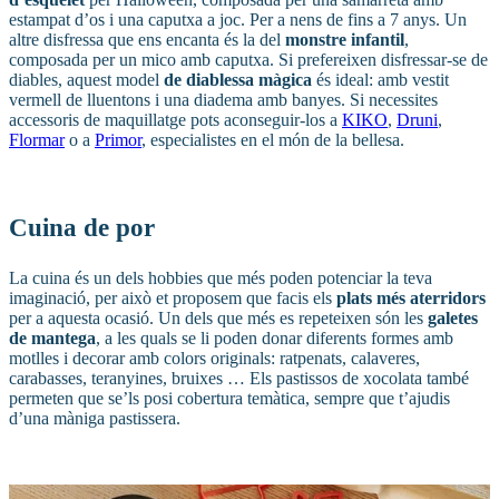
estampat d’os i una caputxa a joc. Per a nens de fins a 7 anys. Un
altre disfressa que ens encanta és la del
monstre infantil
,
composada per un mico amb caputxa. Si prefereixen disfressar-se de
diables, aquest model
de diablessa màgica
és ideal: amb vestit
vermell de lluentons i una diadema amb banyes. Si necessites
accessoris de maquillatge pots aconseguir-los a
KIKO
,
Druni
,
Flormar
o a
Primor
, especialistes en el món de la bellesa.
Cuina de por
La cuina és un dels hobbies que més poden potenciar la teva
imaginació, per això et proposem que facis els
plats més aterridors
per a aquesta ocasió. Un dels que més es repeteixen són les
galetes
de mantega
, a les quals se li poden donar diferents formes amb
motlles i decorar amb colors originals: ratpenats, calaveres,
carabasses, teranyines, bruixes … Els pastissos de xocolata també
permeten que se’ls posi cobertura temàtica, sempre que t’ajudis
d’una màniga pastissera.