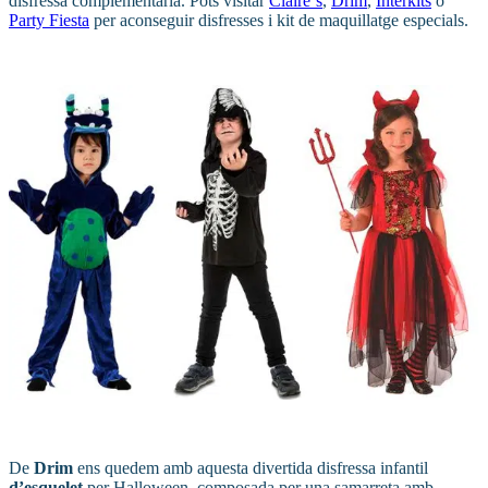
disfressa complementaria. Pots visitar
Claire´s
,
Drim
,
Interkits
o
Party Fiesta
per aconseguir disfresses i kit de maquillatge especials.
De
Drim
ens quedem amb aquesta divertida disfressa infantil
d’esquelet
per Halloween, composada per una samarreta amb