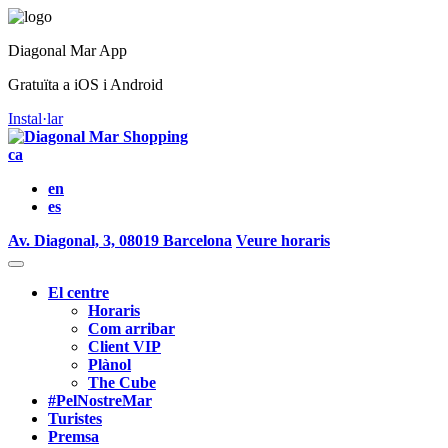
Diagonal Mar App
Gratuïta a iOS i Android
Instal·lar
ca
en
es
Av. Diagonal, 3, 08019 Barcelona
Veure horaris
El centre
Horaris
Com arribar
Client VIP
Plànol
The Cube
#PelNostreMar
Turistes
Premsa