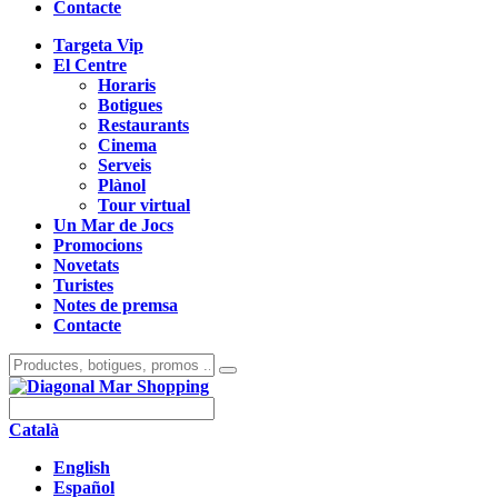
Contacte
Targeta Vip
El Centre
Horaris
Botigues
Restaurants
Cinema
Serveis
Plànol
Tour virtual
Un Mar de Jocs
Promocions
Novetats
Turistes
Notes de premsa
Contacte
Català
English
Español