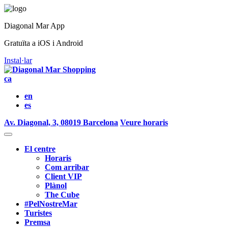
Diagonal Mar App
Gratuïta a iOS i Android
Instal·lar
ca
en
es
Av. Diagonal, 3, 08019 Barcelona
Veure horaris
El centre
Horaris
Com arribar
Client VIP
Plànol
The Cube
#PelNostreMar
Turistes
Premsa