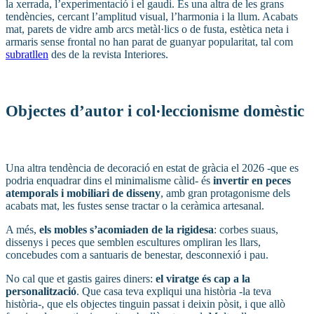
la xerrada, l’experimentació i el gaudi. És una altra de les grans
tendències, cercant l’amplitud visual, l’harmonia i la llum. Acabats
mat, parets de vidre amb arcs metàl·lics o de fusta, estètica neta i
armaris sense frontal no han parat de guanyar popularitat, tal com
subratllen
des de la revista Interiores.
Objectes d’autor i col·leccionisme domèstic
Una altra tendència de decoració en estat de gràcia el 2026 -que es
podria enquadrar dins el minimalisme càlid- és
invertir en peces
atemporals i mobiliari de disseny
, amb gran protagonisme dels
acabats mat, les fustes sense tractar o la ceràmica artesanal.
A més,
els mobles s’acomiaden de la rigidesa
: corbes suaus,
dissenys i peces que semblen escultures ompliran les llars,
concebudes com a santuaris de benestar, desconnexió i pau.
No cal que et gastis gaires diners:
el viratge és cap a la
personalització
. Que casa teva expliqui una història -la teva
història-, que els objectes tinguin passat i deixin pòsit, i que allò