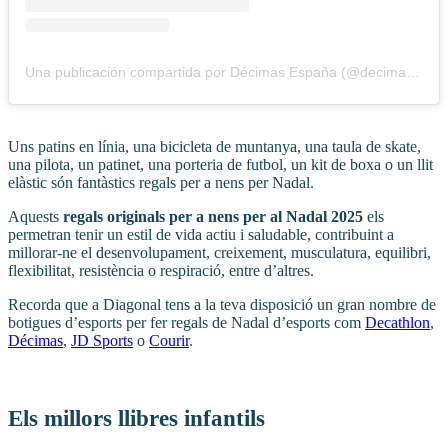
Una publicación compartida por Décimas España (@decimas_es)
Uns patins en línia, una bicicleta de muntanya, una taula de skate,
una pilota, un patinet, una porteria de futbol, ​​un kit de boxa o un llit
elàstic són fantàstics regals per a nens per Nadal.
Aquests
regals originals per a nens per al Nadal 2025
els
permetran tenir un estil de vida actiu i saludable, contribuint a
millorar-ne el desenvolupament, creixement, musculatura, equilibri,
flexibilitat, resistència o respiració, entre d’altres.
Recorda que a Diagonal tens a la teva disposició un gran nombre de
botigues d’esports per fer regals de Nadal d’esports com
Decathlon
,
Décimas
,
JD Sports
o
Courir
.
Els millors llibres infantils