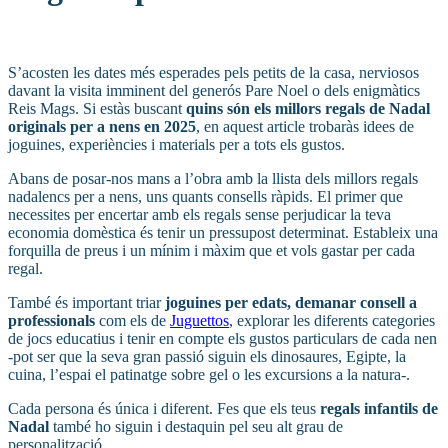
S’acosten les dates més esperades pels petits de la casa, nerviosos
davant la visita imminent del generós Pare Noel o dels enigmàtics
Reis Mags. Si estàs buscant
quins són els millors regals de Nadal
originals per a nens en 2025
, en aquest article trobaràs idees de
joguines, experiències i materials per a tots els gustos.
Abans de posar-nos mans a l’obra amb la llista dels millors regals
nadalencs per a nens, uns quants consells ràpids. El primer que
necessites per encertar amb els regals sense perjudicar la teva
economia domèstica és tenir un pressupost determinat. Estableix una
forquilla de preus i un mínim i màxim que et vols gastar per cada
regal.
També és important triar
joguines per edats, demanar consell a
professionals
com els de
Juguettos
, explorar les diferents categories
de jocs educatius i tenir en compte els gustos particulars de cada nen
-pot ser que la seva gran passió siguin els dinosaures, Egipte, la
cuina, l’espai el patinatge sobre gel o les excursions a la natura-.
Cada persona és única i diferent. Fes que els teus
regals infantils de
Nadal
també ho siguin i destaquin pel seu alt grau de
personalització.