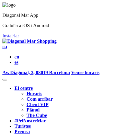
Diagonal Mar App
Gratuïta a iOS i Android
Instal·lar
ca
en
es
Av. Diagonal, 3, 08019 Barcelona
Veure horaris
El centre
Horaris
Com arribar
Client VIP
Plànol
The Cube
#PelNostreMar
Turistes
Premsa