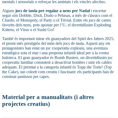
mentals i sensorials o reforçar les amistats i els vincles afectius.
Alguns
jocs de taula per regalar a nens per Nadal
i encertar
segur són Dobble, Dixit, Dodo o Pelusas, a més de clàssics com el
Cluedo, el Monopoly, el Party o el Trivial. Entre els jocs de cartes
favorits dels nens, pots apostar per l’U, el divertidíssim Exploding
Kittens, el Virus o el Sushi Go!
També és important mirar els guanyadors del Spiel des Jahres 2025,
el premi més prestigiós del món dels jocs de taula. Aquest any els
protagonistes han estat un joc cooperatiu explosiu, una aventura
estratègica sota el mar i una proposta infantil ideal per a la vostra
ludoteca. El gran guanyador és Bomb Busters, un divertidíssim joc
cooperatiu familiar consistent a desactivar bombes i unir els cables
adequats. El premiat a la categoria infantil és Topp die Torte! (Top
the Cake), tan colorit com creatiu i fascinant: els participants han de
construir pastissos per capes.
Material per a manualitats (i altres
projectes creatius)