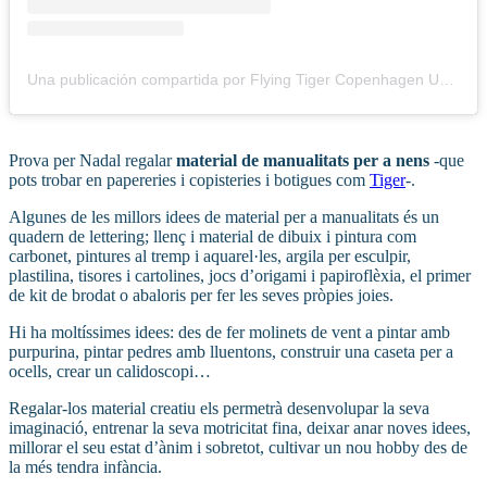
Una publicación compartida por Flying Tiger Copenhagen UK & Ireland (@flyingtiger)
Prova per Nadal regalar
material de manualitats per a nens
-que
pots trobar en papereries i copisteries i botigues com
Tiger
-.
Algunes de les millors idees de material per a manualitats és un
quadern de lettering; llenç i material de dibuix i pintura com
carbonet, pintures al tremp i aquarel·les, argila per esculpir,
plastilina, tisores i cartolines, jocs d’origami i papiroflèxia, el primer
de kit de brodat o abaloris per fer les seves pròpies joies.
Hi ha moltíssimes idees: des de fer molinets de vent a pintar amb
purpurina, pintar pedres amb lluentons, construir una caseta per a
ocells, crear un calidoscopi…
Regalar-los material creatiu els permetrà desenvolupar la seva
imaginació, entrenar la seva motricitat fina, deixar anar noves idees,
millorar el seu estat d’ànim i sobretot, cultivar un nou hobby des de
la més tendra infància.