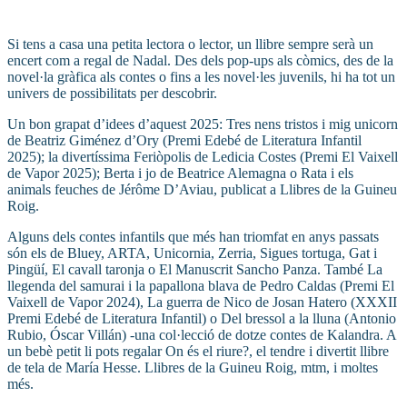
Si tens a casa una petita lectora o lector, un llibre sempre serà un
encert com a regal de Nadal. Des dels pop-ups als còmics, des de la
novel·la gràfica als contes o fins a les novel·les juvenils, hi ha tot un
univers de possibilitats per descobrir.
Un bon grapat d’idees d’aquest 2025: Tres nens tristos i mig unicorn
de Beatriz Giménez d’Ory (Premi Edebé de Literatura Infantil
2025); la divertíssima Feriòpolis de Ledicia Costes (Premi El Vaixell
de Vapor 2025); Berta i jo de Beatrice Alemagna o Rata i els
animals feuches de Jérôme D’Aviau, publicat a Llibres de la Guineu
Roig.
Alguns dels contes infantils que més han triomfat en anys passats
són els de Bluey, ARTA, Unicornia, Zerria, Sigues tortuga, Gat i
Pingüí, El cavall taronja o El Manuscrit Sancho Panza. També La
llegenda del samurai i la papallona blava de Pedro Caldas (Premi El
Vaixell de Vapor 2024), La guerra de Nico de Josan Hatero (XXXII
Premi Edebé de Literatura Infantil) o Del bressol a la lluna (Antonio
Rubio, Óscar Villán) -una col·lecció de dotze contes de Kalandra. A
un bebè petit li pots regalar On és el riure?, el tendre i divertit llibre
de tela de María Hesse. Llibres de la Guineu Roig, mtm, i moltes
més.