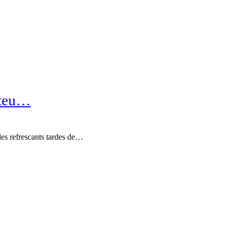
 teu…
, les refrescants tardes de…