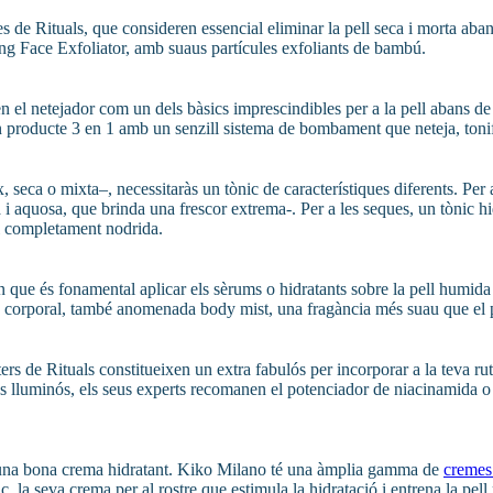
es de Rituals, que consideren essencial eliminar la pell seca i morta aba
ing Face Exfoliator, amb suaus partícules exfoliants de bambú.
el netejador com un dels bàsics imprescindibles per a la pell abans de fi
 producte 3 en 1 amb un senzill sistema de bombament que neteja, tonifi
ix, seca o mixta–, necessitaràs un tònic de característiques diferents. P
aquosa, que brinda una frescor extrema-. Per a les seques, un tònic hidr
ell completament nodrida.
en que és fonamental aplicar els sèrums o hidratants sobre la pell humida
ra corporal, també anomenada body mist, una fragància més suau que el pe
ters de Rituals constitueixen un extra fabulós per incorporar a la teva rut
 més lluminós, els seus experts recomanen el potenciador de niacinamida o
l és una bona crema hidratant. Kiko Milano té una àmplia gamma de
cremes 
c, la seva crema per al rostre que estimula la hidratació i entrena la p