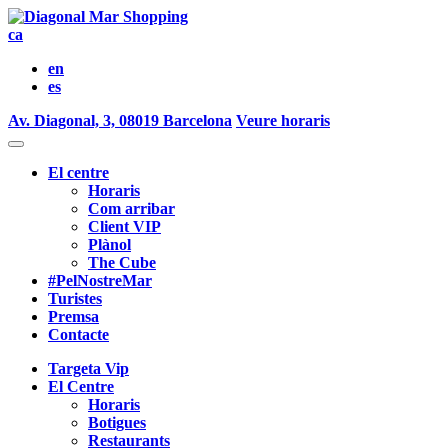
ca
en
es
Av. Diagonal, 3, 08019 Barcelona
Veure horaris
El centre
Horaris
Com arribar
Client VIP
Plànol
The Cube
#PelNostreMar
Turistes
Premsa
Contacte
Targeta Vip
El Centre
Horaris
Botigues
Restaurants