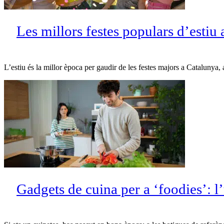
Les millors festes populars d’esti
L’estiu és la millor època per gaudir de les festes majors a Catalunya
Gadgets de cuina per a ‘foodies’: 