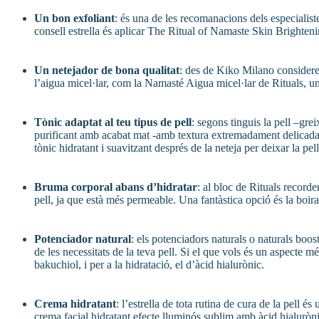
Un bon exfoliant
: és una de les recomanacions dels especialist
consell estrella és aplicar The Ritual of Namaste Skin Brighten
Un netejador de bona qualitat
: des de Kiko Milano consideren 
l’aigua micel·lar, com la Namasté Aigua micel·lar de Rituals, un
Tònic adaptat al teu tipus de pell
: segons tinguis la pell –gre
purificant amb acabat mat -amb textura extremadament delicada i 
tònic hidratant i suavitzant després de la neteja per deixar la p
Bruma corporal abans d’hidratar
: al bloc de Rituals record
pell, ja que està més permeable. Una fantàstica opció és la boi
Potenciador natural
: els potenciadors naturals o naturals boos
de les necessitats de la teva pell. Si el que vols és un aspecte
bakuchiol, i per a la hidratació, el d’àcid hialurònic.
Crema hidratant
: l’estrella de tota rutina de cura de la pel
crema facial hidratant efecte lluminós sublim amb àcid hialuròni