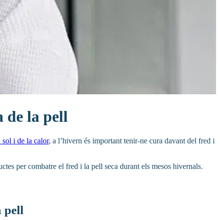
 de la pell
 sol i de la calor
, a l’hivern és important tenir-ne cura davant del fred i
uctes per combatre el fred i la pell seca durant els mesos hivernals.
 pell