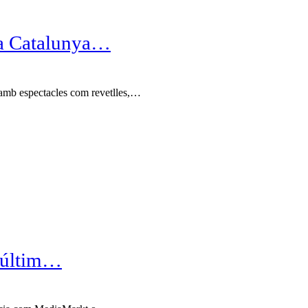
u a Catalunya…
, amb espectacles com revetlles,…
l’últim…