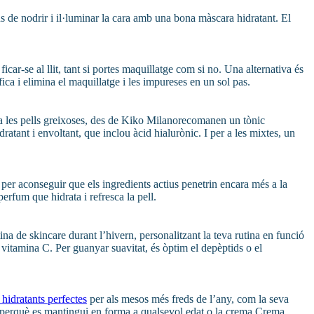
ns de nodrir i il·luminar la cara amb una bona màscara hidratant. El
car-se al llit, tant si portes maquillatge com si no. Una alternativa és
ca i elimina el maquillatge i les impureses en un sol pas.
er a les pells greixoses, des de Kiko Milanorecomanen un tònic
atant i envoltant, que inclou àcid hialurònic. I per a les mixtes, un
 per aconseguir que els ingredients actius penetrin encara més a la
rfum que hidrata i refresca la pell.
ina de skincare durant l’hivern, personalitzant la teva rutina en funció
 vitamina C. Per guanyar suavitat, és òptim el depèptids o el
hidratants perfectes
per als mesos més freds de l’any, com la seva
ell perquè es mantingui en forma a qualsevol edat o la crema Crema