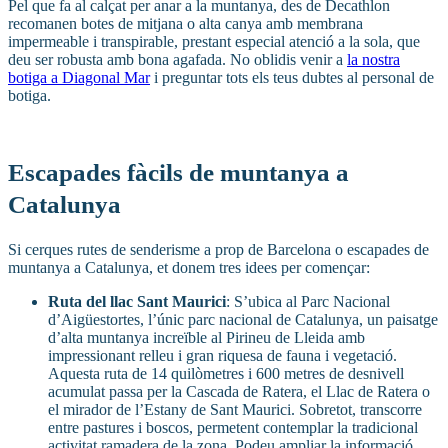
Pel que fa al calçat per anar a la muntanya, des de Decathlon
recomanen botes de mitjana o alta canya amb membrana
impermeable i transpirable, prestant especial atenció a la sola, que
deu ser robusta amb bona agafada. No oblidis venir a
la nostra
botiga a Diagonal Mar
i preguntar tots els teus dubtes al personal de
botiga.
Escapades fàcils de muntanya a
Catalunya
Si cerques rutes de senderisme a prop de Barcelona o escapades de
muntanya a Catalunya, et donem tres idees per començar:
Ruta del llac Sant Maurici
: S’ubica al Parc Nacional
d’Aigüestortes, l’únic parc nacional de Catalunya, un paisatge
d’alta muntanya increïble al Pirineu de Lleida amb
impressionant relleu i gran riquesa de fauna i vegetació.
Aquesta ruta de 14 quilòmetres i 600 metres de desnivell
acumulat passa per la Cascada de Ratera, el Llac de Ratera o
el mirador de l’Estany de Sant Maurici. Sobretot, transcorre
entre pastures i boscos, permetent contemplar la tradicional
activitat ramadera de la zona. Podeu ampliar la informació