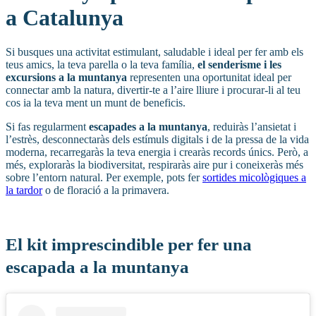
a Catalunya
Si busques una activitat estimulant, saludable i ideal per fer amb els
teus amics, la teva parella o la teva família,
el senderisme i les
excursions a la muntanya
representen una oportunitat ideal per
connectar amb la natura, divertir-te a l’aire lliure i procurar-li al teu
cos ia la teva ment un munt de beneficis.
Si fas regularment
escapades a la muntanya
, reduiràs l’ansietat i
l’estrès, desconnectaràs dels estímuls digitals i de la pressa de la vida
moderna, recarregaràs la teva energia i crearàs records únics. Però, a
més, exploraràs la biodiversitat, respiraràs aire pur i coneixeràs més
sobre l’entorn natural. Per exemple, pots fer
sortides micològiques a
la tardor
o de floració a la primavera.
El kit imprescindible per fer una
escapada a la muntanya