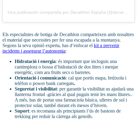
Una publicación compartida por Decathlon España (@decathlon_espana)
Els especialistes de botiga de Decathlon comparteixen amb nosaltres
el material que necessites per fer una escapada a la muntanya.
Segons la seva opinió experta, has d’enfocar el
kit a prevenir
incidents i assegurar l’autonomia
:
Hidratació i energia
: és important que incloguis una
cantimplora o bossa d’hidratació de dos litres i menjar
energètic, com ara fruits secs o barretes.
Orientació i comunicació
: cal que portis mapa, brúixola i
telèfon o power bank carregats
.
Seguretat i visibilitat
: per garantir la visibilitat us ajudarà una
llanterna frontal -gràcies al qual puguis tenir les mans lliures-.
A més, has de portar una farmaciola bàsica, ulleres de sol i
protector solar, també durant els mesos d’hivern.
Suport
: es recomana als principiants l’ús de bastons de
trekking per reduir la càrrega als genolls.