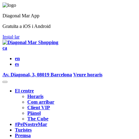
Diagonal Mar App
Gratuïta a iOS i Android
Instal·lar
ca
en
es
Av. Diagonal, 3, 08019 Barcelona
Veure horaris
El centre
Horaris
Com arribar
Client VIP
Plànol
The Cube
#PelNostreMar
Turistes
Premsa