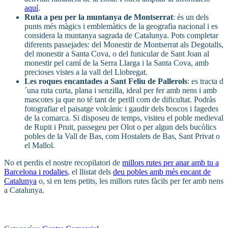
aquí
.
Ruta a peu per la muntanya de Montserrat
: és un dels
punts més màgics i emblemàtics de la geografia nacional i es
considera la muntanya sagrada de Catalunya. Pots completar
diferents passejades: del Monestir de Montserrat als Degotalls,
del monestir a Santa Cova, o del funicular de Sant Joan al
monestir pel camí de la Serra Llarga i la Santa Cova, amb
precioses vistes a la vall del Llobregat.
Les roques encantades a Sant Feliu de Pallerols
: es tracta d
´una ruta curta, plana i senzilla, ideal per fer amb nens i amb
mascotes ja que no té tant de perill com de dificultat. Podràs
fotografiar el paisatge volcànic i gaudir dels boscos i fagedes
de la comarca. Si disposeu de temps, visiteu el poble medieval
de Rupit i Pruit, passegeu per Olot o per algun dels bucòlics
pobles de la Vall de Bas, com Hostalets de Bas, Sant Privat o
el Mallol.
No et perdis el nostre recopilatori de
millors rutes per anar amb tu a
Barcelona i rodalies
, el llistat dels
deu pobles amb més encant de
Catalunya
o, si en tens petits, les millors rutes fàcils per fer amb nens
a Catalunya.