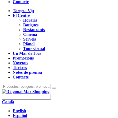
Contacte
Targeta Vip
El Centre
Horaris
Botigues
Restaurants
Cinema
Serveis
Plànol
Tour virtual
Un Mar de Jocs
Promocions
Novetats
Turistes
Notes de premsa
Contacte
Català
English
Español