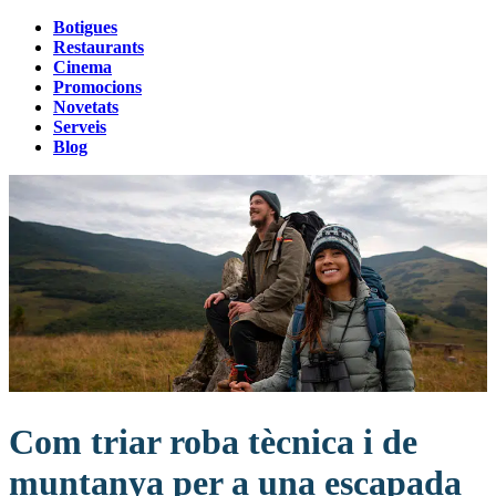
Botigues
Restaurants
Cinema
Promocions
Novetats
Serveis
Blog
Com triar roba tècnica i de
muntanya per a una escapada