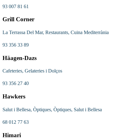
93 007 81 61
Grill Corner
La Terrassa Del Mar, Restaurants, Cuina Mediterrània
93 356 33 89
Häagen-Dazs
Cafeteries, Gelateries i Dolços
93 356 27 40
Hawkers
Salut i Bellesa, Òptiques, Òptiques, Salut i Bellesa
68 012 77 63
Himari