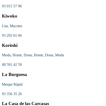
93 015 57 96
Kiwoko
Llar, Macotes
93 292 61 66
Koröshi
Moda, Home, Dona, Home, Dona, Moda
68 591 42 59
La Burguesa
Menjar Ràpid
93 356 35 26
La Casa de las Carcasas