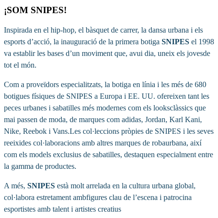
¡SOM SNIPES!
Inspirada en el hip-hop, el bàsquet de carrer, la dansa urbana i els
esports d’acció, la inauguració de la primera botiga
SNIPES
el 1998
va establir les bases d’un moviment que, avui dia, uneix els jovesde
tot el món.
Com a proveïdors especialitzats, la botiga en línia i les més de 680
botigues físiques de SNIPES a Europa i EE. UU. ofereixen tant les
peces urbanes i sabatilles més modernes com els looksclàssics que
mai passen de moda, de marques com adidas, Jordan, Karl Kani,
Nike, Reebok i Vans.Les col·leccions pròpies de SNIPES i les seves
reeixides col·laboracions amb altres marques de robaurbana, així
com els models exclusius de sabatilles, destaquen especialment entre
la gamma de productes.
A més,
SNIPES
està molt arrelada en la cultura urbana global,
col·labora estretament ambfigures clau de l’escena i patrocina
esportistes amb talent i artistes creatius