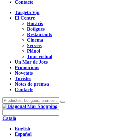
Contacte
Targeta Vip
El Centre
Horaris
Botigues
Restaurants
Cinema
Serveis
Plànol
Tour virtual
Un Mar de Jocs
Promocions
Novetats
Turistes
Notes de premsa
Contacte
Català
English
Español