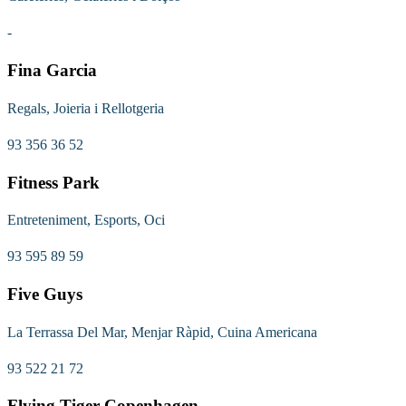
-
Fina Garcia
Regals, Joieria i Rellotgeria
93 356 36 52
Fitness Park
Entreteniment, Esports, Oci
93 595 89 59
Five Guys
La Terrassa Del Mar, Menjar Ràpid, Cuina Americana
93 522 21 72
Flying Tiger Copenhagen