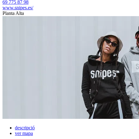
69 775 87 98
www.snipes.es/
Planta Alta
descripció
ver mapa