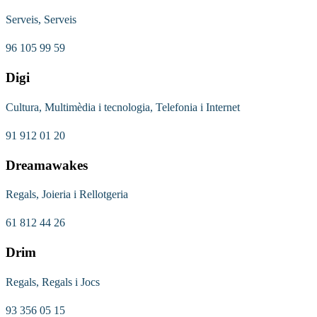
Serveis, Serveis
96 105 99 59
Digi
Cultura, Multimèdia i tecnologia, Telefonia i Internet
91 912 01 20
Dreamawakes
Regals, Joieria i Rellotgeria
61 812 44 26
Drim
Regals, Regals i Jocs
93 356 05 15