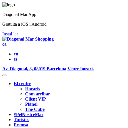
Diagonal Mar App
Gratuïta a iOS i Android
Instal·lar
ca
en
es
Av. Diagonal, 3, 08019 Barcelona
Veure horaris
El centre
Horaris
Com arribar
Client VIP
Plànol
The Cube
#PelNostreMar
Turistes
Premsa