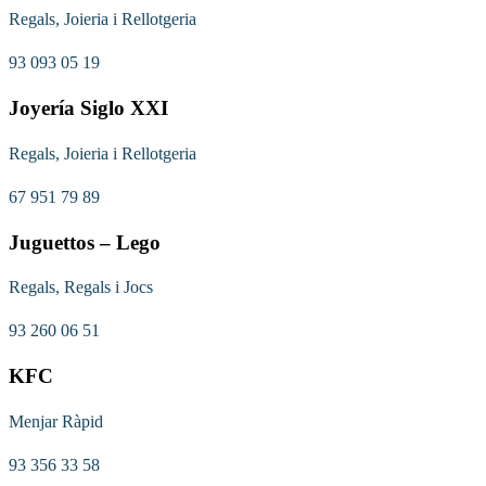
Regals, Joieria i Rellotgeria
93 093 05 19
Joyería Siglo XXI
Regals, Joieria i Rellotgeria
67 951 79 89
Juguettos – Lego
Regals, Regals i Jocs
93 260 06 51
KFC
Menjar Ràpid
93 356 33 58