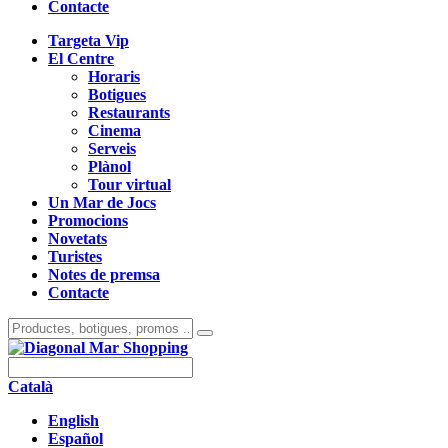
Contacte
Targeta Vip
El Centre
Horaris
Botigues
Restaurants
Cinema
Serveis
Plànol
Tour virtual
Un Mar de Jocs
Promocions
Novetats
Turistes
Notes de premsa
Contacte
Català
English
Español