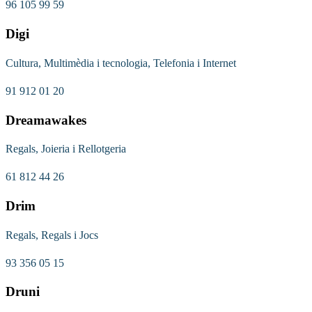
96 105 99 59
Digi
Cultura, Multimèdia i tecnologia, Telefonia i Internet
91 912 01 20
Dreamawakes
Regals, Joieria i Rellotgeria
61 812 44 26
Drim
Regals, Regals i Jocs
93 356 05 15
Druni