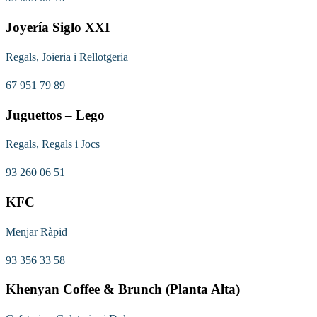
Joyería Siglo XXI
Regals, Joieria i Rellotgeria
67 951 79 89
Juguettos – Lego
Regals, Regals i Jocs
93 260 06 51
KFC
Menjar Ràpid
93 356 33 58
Khenyan Coffee & Brunch (Planta Alta)