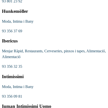
93 801 23 92
Hunkemöller
Moda, Intima i Bany
93 356 37 69
Ibericus
Menjar Ràpid, Restaurants, Cerveseries, pinxos i tapes, Alimentació,
Alimentació
93 356 32 35
Intimissimi
Moda, Intima i Bany
93 356 09 81
Iuman Intimissimi Uomo