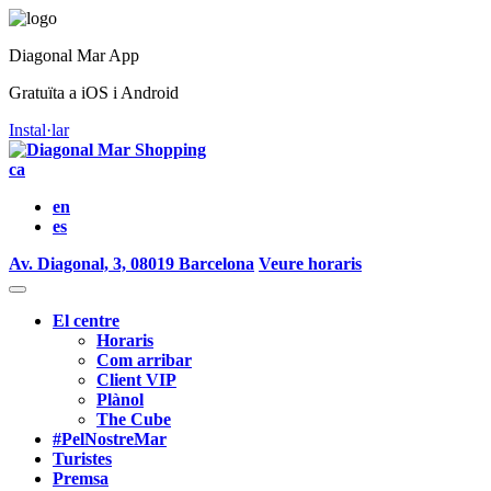
Diagonal Mar App
Gratuïta a iOS i Android
Instal·lar
ca
en
es
Av. Diagonal, 3, 08019 Barcelona
Veure horaris
El centre
Horaris
Com arribar
Client VIP
Plànol
The Cube
#PelNostreMar
Turistes
Premsa