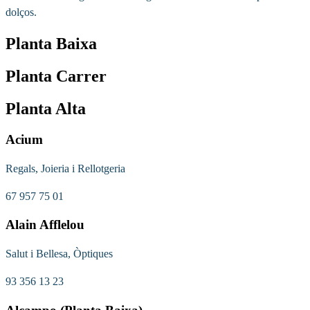
dolços.
Planta Baixa
Planta Carrer
Planta Alta
Acium
Regals, Joieria i Rellotgeria
67 957 75 01
Alain Afflelou
Salut i Bellesa, Òptiques
93 356 13 23