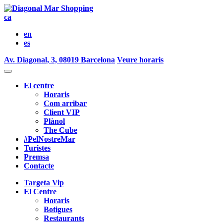
ca
en
es
Av. Diagonal, 3, 08019 Barcelona
Veure horaris
El centre
Horaris
Com arribar
Client VIP
Plànol
The Cube
#PelNostreMar
Turistes
Premsa
Contacte
Targeta Vip
El Centre
Horaris
Botigues
Restaurants