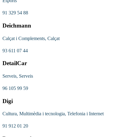
Esports
91 329 54 88
Deichmann
Calçat i Complements, Calçat
93 611 07 44
DetailCar
Serveis, Serveis
96 105 99 59
Digi
Cultura, Multimèdia i tecnologia, Telefonia i Internet
91 912 01 20