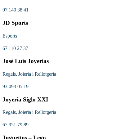
97 140 38 41
JD Sports
Esports
67 110 27 37
José Luis Joyerías
Regals, Joieria i Rellotgeria
93 093 05 19
Joyería Siglo XXI
Regals, Joieria i Rellotgeria
67 951 79 89
Juguettos – Lego