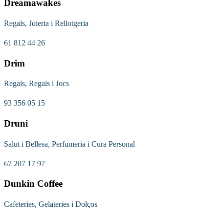
Dreamawakes
Regals, Joieria i Rellotgeria
61 812 44 26
Drim
Regals, Regals i Jocs
93 356 05 15
Druni
Salut i Bellesa, Perfumeria i Cura Personal
67 207 17 97
Dunkin Coffee
Cafeteries, Gelateries i Dolços