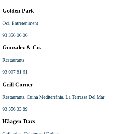
Golden Park
Oci, Entreteniment
93 356 06 06
Gonzalez & Co.
Restaurants
93 007 81 61
Grill Corner
Restaurants, Cuina Mediterrània, La Terrassa Del Mar
93 356 33 89
Häagen-Dazs
Cafeteries, Gelateries i Dolços