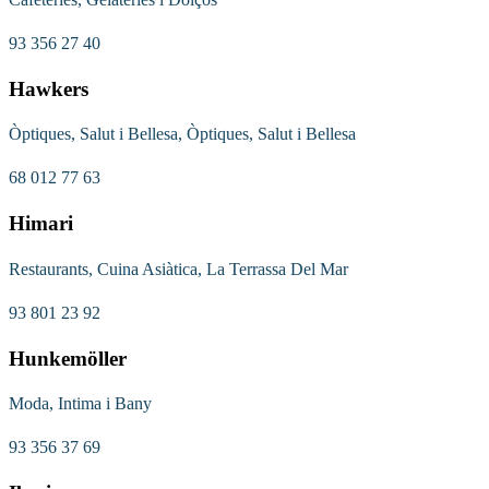
93 356 27 40
Hawkers
Òptiques, Salut i Bellesa, Òptiques, Salut i Bellesa
68 012 77 63
Himari
Restaurants, Cuina Asiàtica, La Terrassa Del Mar
93 801 23 92
Hunkemöller
Moda, Intima i Bany
93 356 37 69