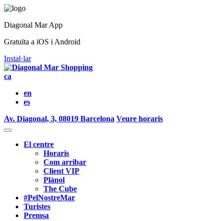
Diagonal Mar App
Gratuïta a iOS i Android
Instal·lar
ca
en
es
Av. Diagonal, 3, 08019 Barcelona
Veure horaris
El centre
Horaris
Com arribar
Client VIP
Plànol
The Cube
#PelNostreMar
Turistes
Premsa