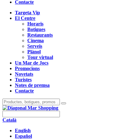
Contacte
Targeta Vip
El Centre
Horaris
Botigues
Restaurants
Cinema
Serveis
Plànol
Tour virtual
Un Mar de Jocs
Promocions
Novetats
Turistes
Notes de premsa
Contacte
Català
English
Español