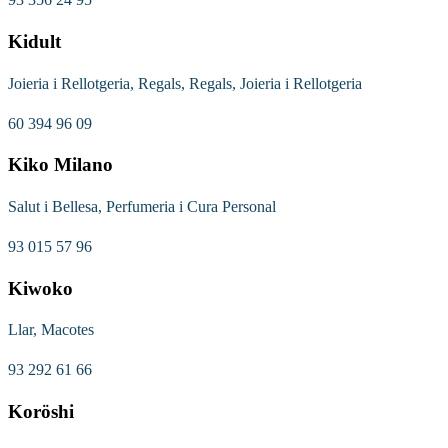
Kidult
Joieria i Rellotgeria, Regals, Regals, Joieria i Rellotgeria
60 394 96 09
Kiko Milano
Salut i Bellesa, Perfumeria i Cura Personal
93 015 57 96
Kiwoko
Llar, Macotes
93 292 61 66
Koröshi