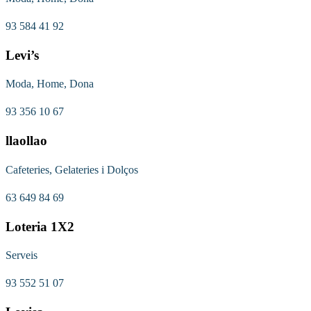
93 584 41 92
Levi’s
Moda, Home, Dona
93 356 10 67
llaollao
Cafeteries, Gelateries i Dolços
63 649 84 69
Loteria 1X2
Serveis
93 552 51 07