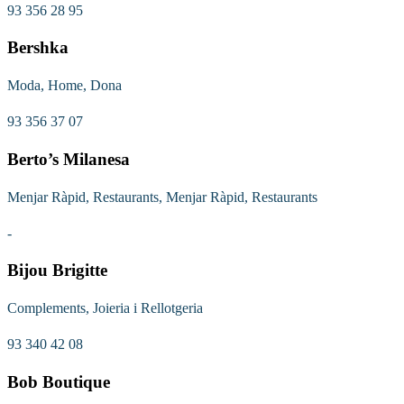
93 356 28 95
Bershka
Moda, Home, Dona
93 356 37 07
Berto’s Milanesa
Menjar Ràpid, Restaurants, Menjar Ràpid, Restaurants
-
Bijou Brigitte
Complements, Joieria i Rellotgeria
93 340 42 08
Bob Boutique