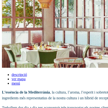
descripció
ver mapa
menú
L’essència de la Mediterrània
, la cultura, l’aroma, l’esperit i sobr
ingredients més representatius de la nostra cultura i un híbrid de rece
Treballem dur dia a dia per aconseguir tele transportar els nostres client