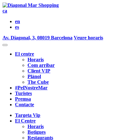
ca
en
es
Av. Diagonal, 3, 08019 Barcelona
Veure horaris
El centre
Horaris
Com arribar
Client VIP
Plànol
The Cube
#PelNostreMar
Turistes
Premsa
Contacte
Targeta Vip
El Centre
Horaris
Botigues
Restaurants