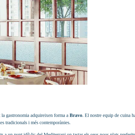
etot la gastronomia adquireixen forma a
Bravo
. El nostre equip de cuina h
ptes tradicionals i més contemporànies.
s a un punt idíl·lic del Mediterrani on tastar els seus nous plats preferits