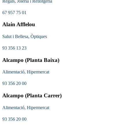
Regals, Joieria i Rellotgeria
67 957 75 01
Alain Afflelou
Salut i Bellesa, Òptiques
93 356 13 23
Alcampo (Planta Baixa)
Alimentació, Hipermercat
93 356 20 00
Alcampo (Planta Carrer)
Alimentació, Hipermercat
93 356 20 00