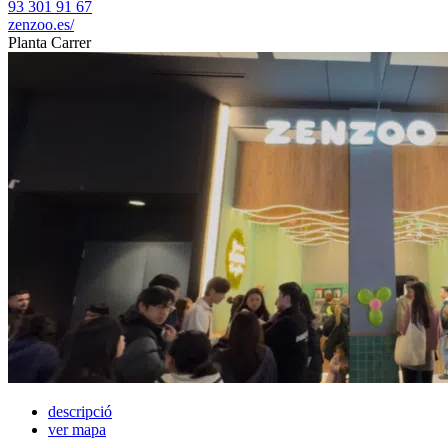
93 301 91 67
zenzoo.es/
Planta Carrer
descripció
ver mapa