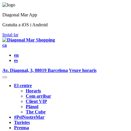
Diagonal Mar App
Gratuïta a iOS i Android
Instal·lar
ca
en
es
Av. Diagonal, 3, 08019 Barcelona
Veure horaris
El centre
Horaris
Com arribar
Client VIP
Plànol
The Cube
#PelNostreMar
Turistes
Premsa