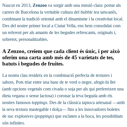
Nascut en 2013,
Zenzoo
va sorgir amb una missió clara: portar als
carrers de Barcelona la veritable cultura del
bubble tea
taiwanès,
combinant la tradició oriental amb el dinamisme i la creativitat local.
Des del nostre primer local a Ciutat Vella, ens hem consolidat com
un referent per als amants de les begudes refrescants, originals i,
sobretot, personalitzables.
A Zenzoo, creiem que cada client és únic, i per això
oferim una carta amb més de
45 varietats de tes,
batuts i begudes de fruites
.
La nostra clau resideix en la combinació perfecta de textures i
sabors. Pots triar entre una base de te verd o negre, afegir-hi llet
(amb opcions vegetals com civada o soja per als qui prefereixen una
dieta vegana o sense lactosa) i coronar la teva beguda amb els
nostres famosos
toppings
. Des de la clàssica tapioca artesanal —amb
la seva textura mastegable i dolça— fins a les innovadores boletes
de suc explosives (
poppings
) que esclaten a la boca, les possibilitats
són infinites.