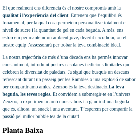
El que realment ens diferencia és el nostre compromís amb la
qualitat i l’experiència del client
. Entenem que l’equilibri és
fonamental, per la qual cosa permetem personalitzar totalment el
nivell de sucre i la quantitat de gel en cada beguda. A més, ens
esforcem per mantenir un ambient jove, divertit i acollidor, on el
nostre equip t’assessorarà per trobar la teva combinació ideal.
La nostra trajectòria de més d’una dècada ens ha permès innovar
constantment, introduint postres casolanes i edicions limitades que
celebren la diversitat de paladars. Ja sigui que busquis un descans
refrescant durant un passeig per les Rambles o una explosió de sabor
per compartir amb amics, Zenzoo és la teva destinació.
La teva
beguda, les teves regles.
Et convidem a submergir-te en l’univers
Zenzoo, a experimentar amb nous sabors i a gaudir d’una beguda
que és, alhora, un snack i una aventura. T’esperem per compartir la
passió pel millor bubble tea de la ciutat!
Planta Baixa