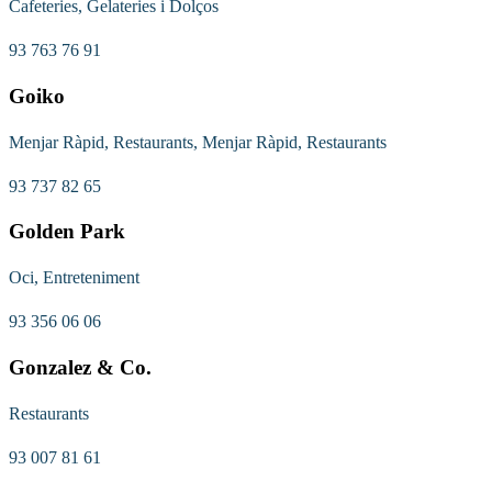
Cafeteries, Gelateries i Dolços
93 763 76 91
Goiko
Menjar Ràpid, Restaurants, Menjar Ràpid, Restaurants
93 737 82 65
Golden Park
Oci, Entreteniment
93 356 06 06
Gonzalez & Co.
Restaurants
93 007 81 61