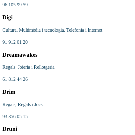
96 105 99 59
Digi
Cultura, Multimèdia i tecnologia, Telefonia i Internet
91 912 01 20
Dreamawakes
Regals, Joieria i Rellotgeria
61 812 44 26
Drim
Regals, Regals i Jocs
93 356 05 15
Druni