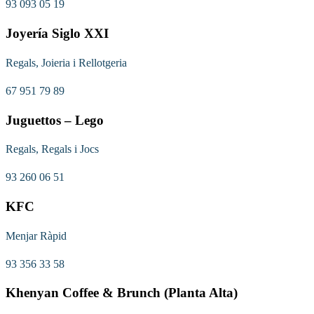
93 093 05 19
Joyería Siglo XXI
Regals, Joieria i Rellotgeria
67 951 79 89
Juguettos – Lego
Regals, Regals i Jocs
93 260 06 51
KFC
Menjar Ràpid
93 356 33 58
Khenyan Coffee & Brunch (Planta Alta)