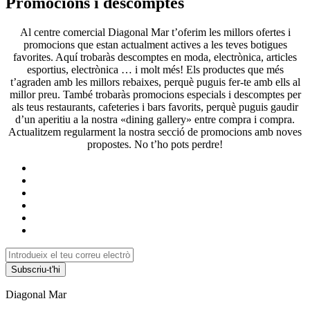
Promocions i descomptes
Al centre comercial Diagonal Mar t’oferim les millors ofertes i
promocions que estan actualment actives a les teves botigues
favorites. Aquí trobaràs descomptes en moda, electrònica, articles
esportius, electrònica … i molt més! Els productes que més
t’agraden amb les millors rebaixes, perquè puguis fer-te amb ells al
millor preu. També trobaràs promocions especials i descomptes per
als teus restaurants, cafeteries i bars favorits, perquè puguis gaudir
d’un aperitiu a la nostra «dining gallery» entre compra i compra.
Actualitzem regularment la nostra secció de promocions amb noves
propostes. No t’ho pots perdre!
Subscriu-t'hi
Diagonal Mar