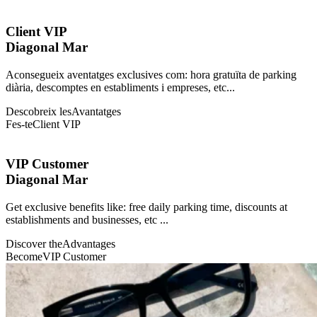
Client VIP
Diagonal Mar
Aconsegueix aventatges exclusives com: hora gratuïta de parking
diària, descomptes en establiments i empreses, etc...
Descobreix les
Avantatges
Fes-te
Client VIP
VIP Customer
Diagonal Mar
Get exclusive benefits like: free daily parking time, discounts at
establishments and businesses, etc ...
Discover the
Advantages
Become
VIP Customer