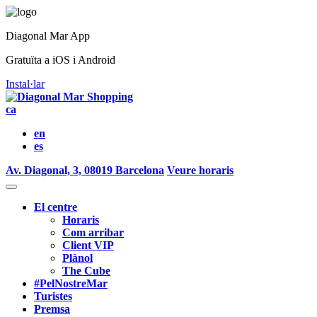
Diagonal Mar App
Gratuïta a iOS i Android
Instal·lar
ca
en
es
Av. Diagonal, 3, 08019 Barcelona
Veure horaris
El centre
Horaris
Com arribar
Client VIP
Plànol
The Cube
#PelNostreMar
Turistes
Premsa