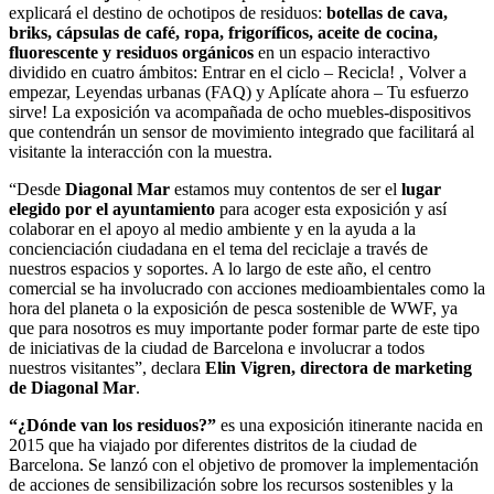
explicará el destino de ochotipos de residuos:
botellas de cava,
briks, cápsulas de café, ropa, frigoríficos, aceite de cocina,
fluorescente y residuos orgánicos
en un espacio interactivo
dividido en cuatro ámbitos: Entrar en el ciclo – Recicla! , Volver a
empezar, Leyendas urbanas (FAQ) y Aplícate ahora – Tu esfuerzo
sirve! La exposición va acompañada de ocho muebles-dispositivos
que contendrán un sensor de movimiento integrado que facilitará al
visitante la interacción con la muestra.
“Desde
Diagonal Mar
estamos muy contentos de ser el
lugar
elegido por el ayuntamiento
para acoger esta exposición y así
colaborar en el apoyo al medio ambiente y en la ayuda a la
concienciación ciudadana en el tema del reciclaje a través de
nuestros espacios y soportes. A lo largo de este año, el centro
comercial se ha involucrado con acciones medioambientales como la
hora del planeta o la exposición de pesca sostenible de WWF, ya
que para nosotros es muy importante poder formar parte de este tipo
de iniciativas de la ciudad de Barcelona e involucrar a todos
nuestros visitantes”, declara
Elin Vigren, directora de marketing
de Diagonal Mar
.
“¿Dónde van los residuos?”
es una exposición itinerante nacida en
2015 que ha viajado por diferentes distritos de la ciudad de
Barcelona. Se lanzó con el objetivo de promover la implementación
de acciones de sensibilización sobre los recursos sostenibles y la