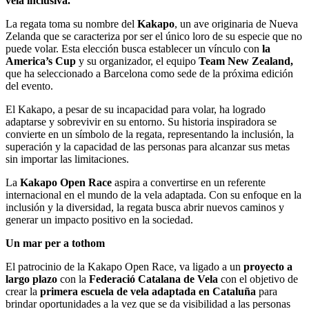
vela inclusiva.
La regata toma su nombre del
Kakapo
, un ave originaria de Nueva
Zelanda que se caracteriza por ser el único loro de su especie que no
puede volar. Esta elección busca establecer un vínculo con
la
America’s Cup
y su organizador, el equipo
Team New Zealand,
que ha seleccionado a Barcelona como sede de la próxima edición
del evento.
El Kakapo, a pesar de su incapacidad para volar, ha logrado
adaptarse y sobrevivir en su entorno. Su historia inspiradora se
convierte en un símbolo de la regata, representando la inclusión, la
superación y la capacidad de las personas para alcanzar sus metas
sin importar las limitaciones.
La
Kakapo Open Race
aspira a convertirse en un referente
internacional en el mundo de la vela adaptada. Con su enfoque en la
inclusión y la diversidad, la regata busca abrir nuevos caminos y
generar un impacto positivo en la sociedad.
Un mar p
er a tothom
El patrocinio de la Kakapo Open Race, va ligado a un
proyecto a
largo plazo
con la
Federació Catalana de Vela
con el objetivo de
crear la
primera escuela de vela adaptada en Cataluña
para
brindar oportunidades a la vez que se da visibilidad a las personas