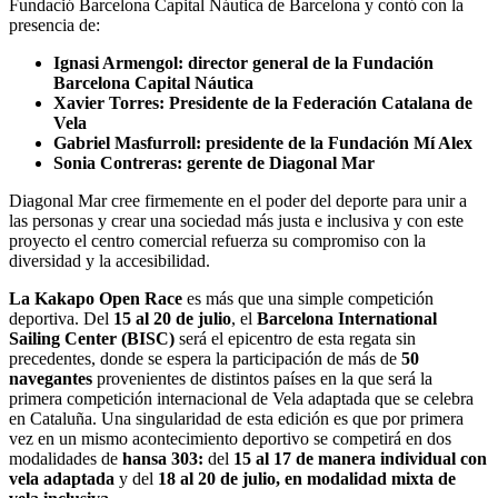
Fundació Barcelona Capital Náutica de Barcelona y contó con la
presencia de:
Ignasi Armengol: director general
de la
Fundación
Barcelona Capital Náutica
Xavier Torres: Presidente
de la
Federación Catalana de
Vela
Gabriel Masfurroll: presidente
de la
Fundación Mí Alex
Sonia Contreras: gerente de Diagonal Mar
Diagonal Mar cree firmemente en el poder del deporte para unir a
las personas y crear una sociedad más justa e inclusiva y con este
proyecto el centro comercial refuerza su compromiso con la
diversidad y la accesibilidad.
La Kakapo Open Race
es más que una simple competición
deportiva. Del
15 al 20 de julio
, el
Barcelona International
Sailing Center (BISC)
será el epicentro de esta regata sin
precedentes, donde se espera la participación de más de
50
navegantes
provenientes de distintos países en la que será la
primera competición internacional de Vela adaptada que se celebra
en Cataluña. Una singularidad de esta edición es que por primera
vez en un mismo acontecimiento deportivo se competirá en dos
modalidades de
hansa 303:
del
15 al 17 de manera individual con
vela adaptada
y del
18 al 20 de julio, en modalidad mixta de