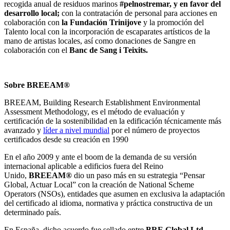
recogida anual de residuos marinos
#pelnostremar, y en favor del
desarrollo local;
con la contratación de personal para acciones en
colaboración con
la Fundación Trinijove
y la promoción del
Talento local con la incorporación de escaparates artísticos de la
mano de artistas locales, así como donaciones de Sangre en
colaboración con el
Banc de Sang i Teixits.
Sobre
BREEAM®
BREEAM, Building Research Establishment Environmental
Assessment Methodology, es el método de evaluación y
certificación de la sostenibilidad en la edificación técnicamente más
avanzado y
líder a nivel mundial
por el número de proyectos
certificados desde su creación en 1990
En el año 2009 y ante el boom de la demanda de su versión
internacional aplicable a edificios fuera del Reino
Unido,
BREEAM®
dio un paso más en su estrategia “Pensar
Global, Actuar Local” con la creación de National Scheme
Operators (NSOs), entidades que asumen en exclusiva la adaptación
del certificado al idioma, normativa y práctica constructiva de un
determinado país.
En España, dicho acuerdo fue sellado entre
BRE Global Ltd.