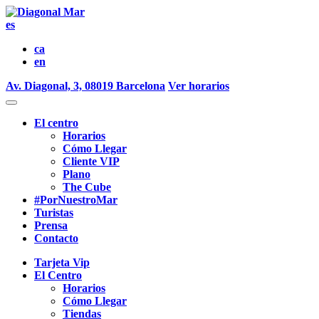
es
ca
en
Av. Diagonal, 3, 08019 Barcelona
Ver horarios
El centro
Horarios
Cómo Llegar
Cliente VIP
Plano
The Cube
#PorNuestroMar
Turistas
Prensa
Contacto
Tarjeta Vip
El Centro
Horarios
Cómo Llegar
Tiendas