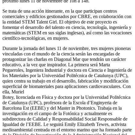
próximo lunes 11 de noviembre de 10h a 14h.
Se trata de una acción itinerante, en la que participan centros
comerciales y edificios gestionados por CBRE, en colaboración con
la entidad STEM Talent Girl. El objetivo de este proyecto es
fomentar el desarrollo del talento en ciencia, tecnología, ingeniería y
matemáticas (STEM en sus siglas inglesas), así como las vocaciones
científico-tecnológicas, en mujeres.
Durante la jornada del lunes 11 de noviembre, tres mujeres pioneras
vinculadas con el mundo de la ciencia serán las encargadas de
protagonizar las charlas en Diagonal Mar que tendrán un carácter
educativo, a la vez que inspirador. La primera será Marta
Pegueroles, Ingeniera Industrial y doctora en Ciencia e Ingeniería de
los Materiales por la Universidad Politécnica de Catalunya (UPC),
quien centra su trabajo en el desarrollo, fabricación y modificación
superficial de biomateriales para aplicaciones cardiovasculares. Con
ella, Muriel
Botey, licenciada en Física y doctora por la Universidad Politécnica
de Catalunya (UPC), profesora de la Escola d’Enginyeria de
Barcelona Est (EEBE) y del Master in Photonics. Trabaja en la
investigación en el campo de la Fotónica y actualmente es
subdirectora de Calidad y Responsabilidad Social Responsable de
Igualdad de l’EEBE. Le seguirá Emily Elizabeth Tewes, activista
medioambiental centrada en el entorno marino que ha formado parte