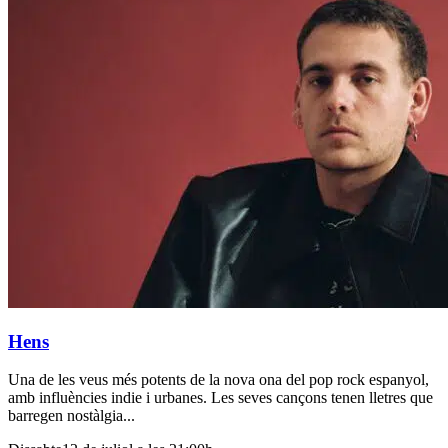
Hens
Una de les veus més potents de la nova ona del pop rock espanyol,
amb influències indie i urbanes. Les seves cançons tenen lletres que
barregen nostàlgia...