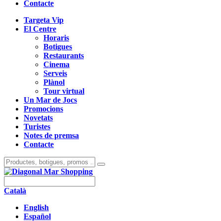
Contacte
Targeta Vip
El Centre
Horaris
Botigues
Restaurants
Cinema
Serveis
Plànol
Tour virtual
Un Mar de Jocs
Promocions
Novetats
Turistes
Notes de premsa
Contacte
Català
English
Español