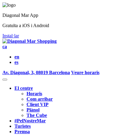
Diagonal Mar App
Gratuïta a iOS i Android
Instal·lar
ca
en
es
Av. Diagonal, 3, 08019 Barcelona
Veure horaris
El centre
Horaris
Com arribar
Client VIP
Plànol
The Cube
#PelNostreMar
Turistes
Premsa