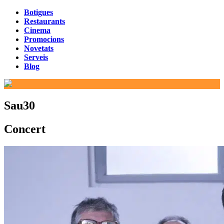
Botigues
Restaurants
Cinema
Promocions
Novetats
Serveis
Blog
Sau30
Concert