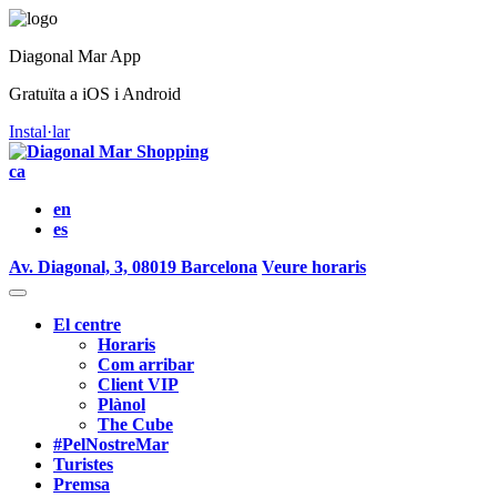
Diagonal Mar App
Gratuïta a iOS i Android
Instal·lar
ca
en
es
Av. Diagonal, 3, 08019 Barcelona
Veure horaris
El centre
Horaris
Com arribar
Client VIP
Plànol
The Cube
#PelNostreMar
Turistes
Premsa