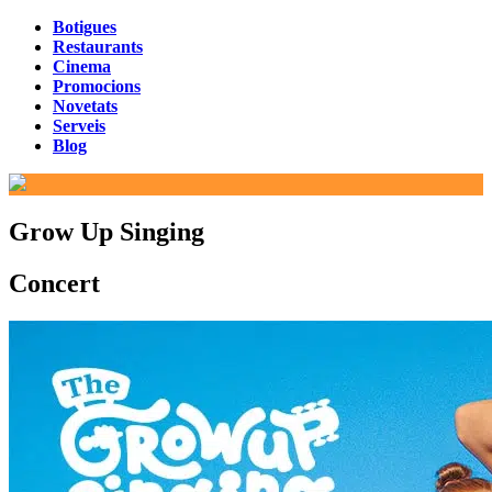
Botigues
Restaurants
Cinema
Promocions
Novetats
Serveis
Blog
Grow Up Singing
Concert