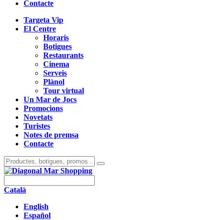
Contacte
Targeta Vip
El Centre
Horaris
Botigues
Restaurants
Cinema
Serveis
Plànol
Tour virtual
Un Mar de Jocs
Promocions
Novetats
Turistes
Notes de premsa
Contacte
Català
English
Español