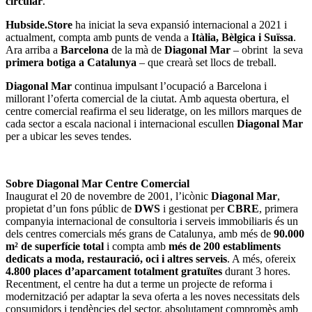
circular
.
Hubside.Store
ha iniciat la seva expansió internacional a 2021 i
actualment, compta amb punts de venda a
Itàlia, Bèlgica i Suïssa
.
Ara arriba a
Barcelona
de la mà de
Diagonal Mar
– obrint
la seva
primera botiga a Catalunya
– que crearà set llocs de treball.
Diagonal Mar
continua impulsant l’ocupació a Barcelona i
millorant l’oferta comercial de la ciutat. Amb aquesta obertura, el
centre comercial reafirma el seu lideratge, on les millors marques de
cada sector a escala nacional i internacional escullen
Diagonal Mar
per a ubicar les seves tendes.
Sobre Diagonal Mar Centre Comercial
Inaugurat el 20 de novembre de 2001, l’icònic
Diagonal Mar
,
propietat d’un fons públic de
DWS
i gestionat per
CBRE
, primera
companyia internacional de consultoria i serveis immobiliaris és un
dels centres comercials més grans de Catalunya, amb més de
90.000
m² de superfície total
i compta amb
més de 200 establiments
dedicats a moda, restauració, oci i altres serveis
. A més, ofereix
4.800 places d’aparcament totalment gratuïtes
durant 3 hores.
Recentment, el centre ha dut a terme un projecte de reforma i
modernització per adaptar la seva oferta a les noves necessitats dels
consumidors i tendències del sector, absolutament compromès amb