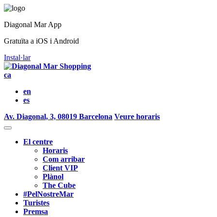
Diagonal Mar App
Gratuïta a iOS i Android
Instal·lar
ca
en
es
Av. Diagonal, 3, 08019 Barcelona
Veure horaris
El centre
Horaris
Com arribar
Client VIP
Plànol
The Cube
#PelNostreMar
Turistes
Premsa