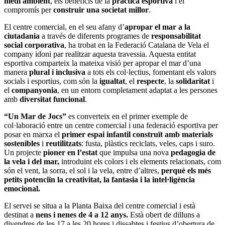
medi ambient
, els beneficis de la
pràctica esportiva
i el
compromís per
construir una societat millor
.
El centre comercial, en el seu afany d’
apropar el mar a la
ciutadania
a través de diferents programes de
responsabilitat
social corporativa
, ha trobat en la Federació Catalana de Vela el
company idoni par realitzar aquesta travessia. Aquesta entitat
esportiva comparteix la mateixa visió per apropar el mar d’una
manera
plural i inclusiva
a tots els col·lectius, fomentant els valors
socials i esportius, com són la
igualtat
, el
respecte
, la
solidaritat
i
el
companyonia
, en un entorn completament adaptat a les persones
amb
diversitat funcional
.
“Un Mar de Jocs”
es converteix en el primer exemple de
col·laboració entre un centre comercial i una federació esportiva per
posar en marxa el
primer espai infantil construït amb materials
sostenibles
i
reutilitzats
: fusta, plàstics reciclats, veles, caps i suro.
Un projecte
pioner en l’estat
que impulsa una nova
pedagogia de
la vela i del mar,
introduint els colors i els elements relacionats, com
són el vent, la sorra, el sol i la vela, entre d’altres,
perquè els més
petits potenciïn la creativitat, la fantasia i la intel·ligència
emocional.
El servei se situa a la Planta Baixa del centre comercial i està
destinat a
nens i nenes de 4 a 12 anys.
Està obert de dilluns a
divendres de les 17 a les 20 hores i dissabtes i festius d’obertura de