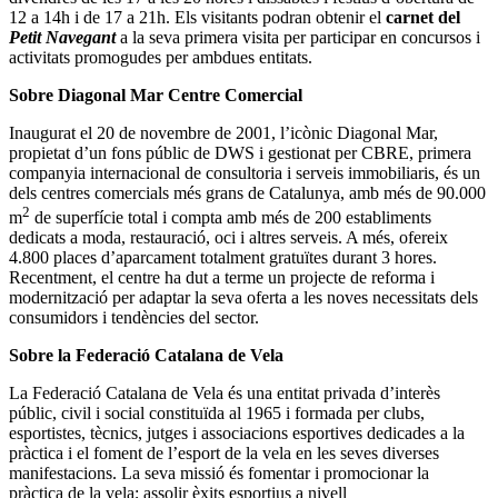
12 a 14h i de 17 a 21h. Els visitants podran obtenir el
carnet del
Petit Navegant
a la seva primera visita per participar en concursos i
activitats promogudes per ambdues entitats.
Sobre Diagonal Mar Centre Comercial
Inaugurat el 20 de novembre de 2001, l’icònic Diagonal Mar,
propietat d’un fons públic de DWS i gestionat per CBRE, primera
companyia internacional de consultoria i serveis immobiliaris, és un
dels centres comercials més grans de Catalunya, amb més de 90.000
2
m
de superfície total i compta amb més de 200 establiments
dedicats a moda, restauració, oci i altres serveis. A més, ofereix
4.800 places d’aparcament totalment gratuïtes durant 3 hores.
Recentment, el centre ha dut a terme un projecte de reforma i
modernització per adaptar la seva oferta a les noves necessitats dels
consumidors i tendències del sector.
Sobre la Federació Catalana de Vela
La Federació Catalana de Vela és una entitat privada d’interès
públic, civil i social constituïda al 1965 i formada per clubs,
esportistes, tècnics, jutges i associacions esportives dedicades a la
pràctica i el foment de l’esport de la vela en les seves diverses
manifestacions. La seva missió és fomentar i promocionar la
pràctica de la vela; assolir èxits esportius a nivell