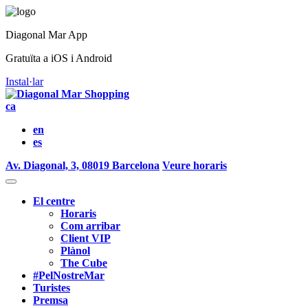
Diagonal Mar App
Gratuïta a iOS i Android
Instal·lar
ca
en
es
Av. Diagonal, 3, 08019 Barcelona
Veure horaris
El centre
Horaris
Com arribar
Client VIP
Plànol
The Cube
#PelNostreMar
Turistes
Premsa