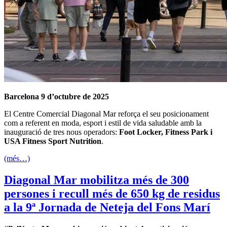
Barcelona 9 d’octubre de 2025
El Centre Comercial Diagonal Mar reforça el seu posicionament
com a referent en moda, esport i estil de vida saludable amb la
inauguració de tres nous operadors:
Foot Locker, Fitness Park i
USA Fitness Sport Nutrition
.
(més…)
Diagonal Mar mobilitza més de 300
persones i recull més de 650 kg de residus
a la 9ª Jornada de Neteja del Fons Marí