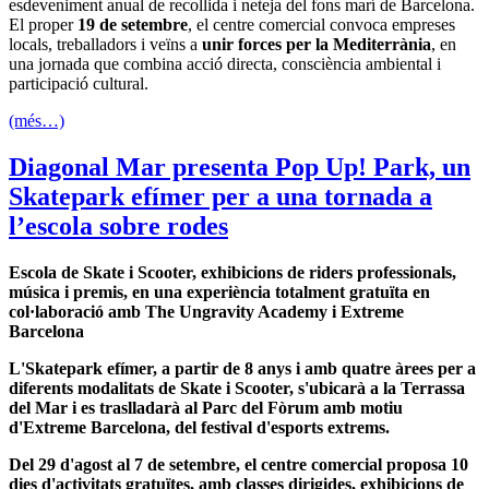
esdeveniment anual de recollida i neteja del fons marí de Barcelona.
El proper
19 de setembre
, el centre comercial convoca empreses
locals, treballadors i veïns a
unir forces per la Mediterrània
, en
una jornada que combina acció directa, consciència ambiental i
participació cultural.
(més…)
Diagonal Mar presenta Pop Up! Park, un
Skatepark efímer per a una tornada a
l’escola sobre rodes
Escola de Skate i Scooter, exhibicions de riders professionals,
música i premis, en una experiència totalment gratuïta en
col·laboració amb The Ungravity Academy i Extreme
Barcelona
L'Skatepark efímer, a partir de 8 anys i amb quatre àrees per a
diferents modalitats de Skate i Scooter, s'ubicarà a la Terrassa
del Mar i es traslladarà al Parc del Fòrum amb motiu
d'Extreme Barcelona, del festival d'esports extrems.
Del 29 d'agost al 7 de setembre, el centre comercial proposa 10
dies d'activitats gratuïtes, amb classes dirigides, exhibicions de