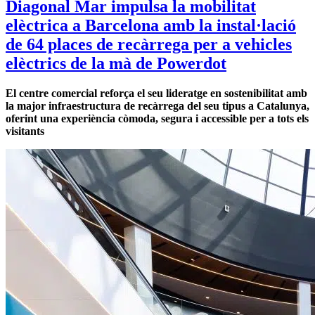
Diagonal Mar impulsa la mobilitat
elèctrica a Barcelona amb la instal·lació
de 64 places de recàrrega per a vehicles
elèctrics de la mà de Powerdot
El centre comercial reforça el seu lideratge en sostenibilitat amb
la major infraestructura de recàrrega del seu tipus a Catalunya,
oferint una experiència còmoda, segura i accessible per a tots els
visitants