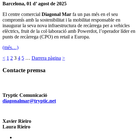
Barcelona, 01 d’ agost de 2025
El centre comercial
Diagonal Mar
fa un pas més en el seu
compromís amb la sostenibilitat i la mobilitat responsable en
inaugurar la seva nova infraestructura de recàrrega per a vehicles
elèctrics, fruit de la col·laboració amb Powerdot, l’operador líder en
punts de recàrrega (CPO) en retail a Europa.
(més…)
<
1
2
3
4
5
…
Darrera pàgina
>
Contacte premsa
Tryptic Comunicació
diagonalmar@tryptic.net
Xavier Rieiro
Laura Rieiro