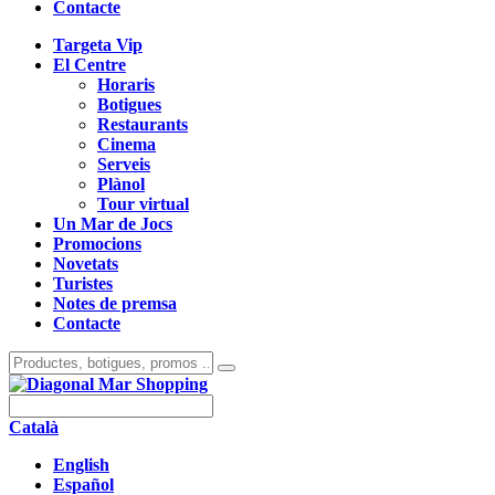
Contacte
Targeta Vip
El Centre
Horaris
Botigues
Restaurants
Cinema
Serveis
Plànol
Tour virtual
Un Mar de Jocs
Promocions
Novetats
Turistes
Notes de premsa
Contacte
Català
English
Español