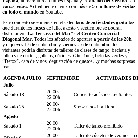
España
, número uno en Itunes España y “
Canción del Verano
” en
varios países. Actualmente cuenta con más de
55 millones de visitas
en todo el mundo
en Youtube.
Este concierto se enmarca en el calendario de
actividades gratuitas
que durante los meses de julio, agosto y septiembre se podrán
disfrutar en “
La Terrassa del Mar
” del
Centro Comercial
Diagonal Mar
. Todos los sábados de apertura
a partir de las 20h
,
y el jueves 17 de septiembre y viernes 25 de septiembre, los
visitantes podrán disfrutar de talleres de clases de tango, bachata y
talleres de cocina, galletas, cócteles, Gin Tonic, bebidas verdes y
“Detox”, cata de vinos, degustación de quesos…y muchas sorpresas
más.
AGENDA JULIO – SEPTIEMBRE ACTIVIDADES D
Julio
20.00-
Sábado 18
Concierto acústico Jay Santos
22.00h
20.00-
Sábado 25
Show Cooking Udon
22.00h
Agosto
20.00-
Sábado 1
Taller de tango prohibido
22.00h
20.00-
Taller de cócteles de verano – mo