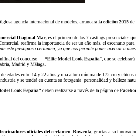
estigiosa agencia internacional de modelos, arrancará
la edición 2015
de
omercial Diagonal Mar
, es el primero de los 7 castings presenciales qu
Comercial, reafirma la importancia de ser un año más, el escenario para c
 este prestigioso certamen, ya que nos permite poder acercar a nuest
a semifinal del concurso
“Elite Model Look España
”, que se celebrará
ntabria, Madrid y Málaga.
as de edades entre 14 y 22 años y una altura mínima de 172 cm y chico
ndustria y se tendrá en cuenta su fotogenia, personalidad y belleza natu
Model Look España”
deben realizarse a través de la página de
Facebo
trocinadores oficiales del certamen
.
Rowenta
, gracias a su innovado