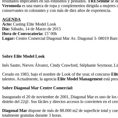
resultados impecables en sus estilismos y peinados.
TRESemmé
se d
Veromoda
es una marca de ropa y complementos dirigida a mujeres co
conservantes ni colorantes y con más de diez años de experiencia.
AGENDA
Acto:
Casting Elite Model Look
Día:
Sábado, 14 de Marzo de 2015
Hora de Convocatoria:
15’ 00h
Lugar:
Centro Comercial Diagonal Mar Av. Diagonal 3- 08019 Barc
Sobre Elite Model Look
Inés Sastre, Nieves Álvarez, Cindy Crawford, Stéphanie Seymour, Li
Creado en 1983, bajo el nombre de Look of the year, el concurso
Eli
talentos. Actualmente, la agencia
Elite Model Management
está pres
Sobre Diagonal Mar Centre Comercial:
Inaugurado el 20 de noviembre de 2001, Diagonal Mar es uno de los ce
distrito del 22@. Sus fáciles y directos accesos lo convierten en el c
Diagonal Mar
dispone de más de 88.000 m2 de superficie total y cue
totalmente gratuitas durante 3 horas.