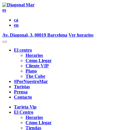
es
ca
en
Av. Diagonal, 3, 08019 Barcelona
Ver horarios
El centro
Horarios
Cómo Llegar
Cliente VIP
Plano
The Cube
#PorNuestroMar
Turistas
Prensa
Contacto
Tarjeta Vip
El Centro
Horarios
Cómo Llegar
Tiendas