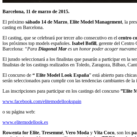
Barcelona, 11 de marzo de 2015.
El próximo
sábado 14 de Marzo
,
Elite Model Management
, la pr
casting en Barcelona.
El casting, que se celebrará por tercer año consecutivo en el
centro c
los próximos top models españoles.
Isabel Bofill
, gerente del Centro 
Barcelona:
“Para
Diagonal Mar
es un honor poder acoger nuevamente
El jurado seleccionará a los finalistas que pasarán a participar en l
finalistas de los castings realizados en Toledo, Zaragoza, Bilbao, Ca
El concurso de
“ Elite Model Look España
” está abierto para chic
serán seleccionados para cumplir con las tendencias cambiantes de la i
Las inscripciones para participar en los castings del concurso
”Elite 
www.facebook.com/elitemodellookspain
o su página web:
www.elitemodellook.es
Rowenta for Elite
,
Tresemmé
,
Vero Moda
y
Vita Coco
, son los
pa