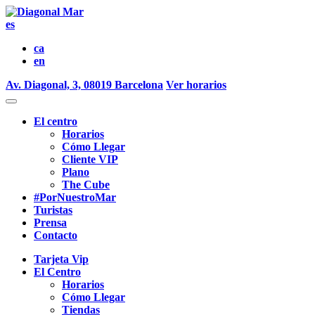
es
ca
en
Av. Diagonal, 3, 08019 Barcelona
Ver horarios
El centro
Horarios
Cómo Llegar
Cliente VIP
Plano
The Cube
#PorNuestroMar
Turistas
Prensa
Contacto
Tarjeta Vip
El Centro
Horarios
Cómo Llegar
Tiendas