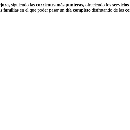
ejora,
siguiendo las
corrientes más punteras,
ofreciendo los
servicio
as familias
en el que poder pasar un
día completo
disfrutando de las
co