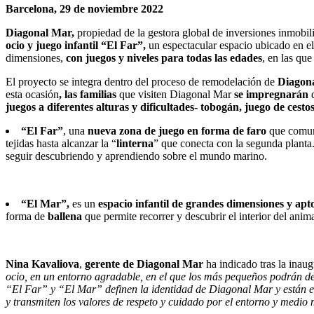
Barcelona, 29 de noviembre 2022
Diagonal Mar,
propiedad de la gestora global de inversiones inmobili
ocio y juego infantil
“El Far”,
un espectacular espacio ubicado en el
dimensiones,
con juegos y niveles para todas las edades
, en las qu
El proyecto se integra dentro del proceso de remodelación de
Diagon
esta ocasión
, las familias
que visiten Diagonal Mar
se impregnarán
j
uegos a diferentes alturas y dificultades- tobogán, juego de cest
“El Far”
, una
nueva zona
de juego en forma de
faro
que comun
tejidas hasta alcanzar la “
linterna
” que conecta con la segunda planta
seguir descubriendo y aprendiendo sobre el mundo marino.
“El Mar”,
es un
espacio infantil de grandes dimensiones y apt
forma de
ballena
que permite recorrer y descubrir el interior del anim
Nina Kavaliova
,
gerente de Diagonal Mar
ha indicado tras la inau
ocio, en un entorno agradable, en el que los más pequeños podrán des
“El Far” y “El Mar” definen la identidad de Diagonal Mar y están esp
y transmiten los valores de respeto y cuidado por el entorno y medio 