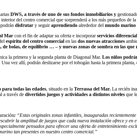
arias
DWS, a través de uno de sus fondos inmobiliarios y
gestionad
 interior del centro comercial que sorprenderá a los más pequeños de la
e podrán
disfrutar
y seguir
aprendiendo
alrededor del
mundo marino
al Mar
con el fin de adaptar su oferta e incorporar
servicios diferencia
del
espíritu del centro comercial
en las
dos nuevas atracciones
ambie
os, de bolas, de equilibrio … – y nuevas zonas de sombra en las que 
ica la primera y la segunda planta de Diagonal Mar.
Los niños podrán
. Una vez allí, podrán deslizarse por el tobogán hasta la primera plant
o para todas las edades
, situado en la
Terrassa del Mar.
La recién in
al a través de
divertidos juegos y actividades a distintos niveles
que le
guración
:
“Estas originales zonas infantiles, inauguradas recientemente
cubrir la amplitud de juegos que cada nueva instalación ofrece y en e
ecialmente pensados para ofrecer una oferta de entretenimiento exclus
marino tan presentes en nuestro centro comercial.”