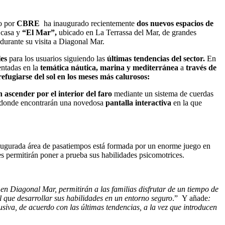
o por
CBRE
ha inaugurado recientemente
dos nuevos espacios de
 casa y
“El Mar”,
ubicado en La Terrassa del Mar, de grandes
durante su visita a Diagonal Mar.
les
para los usuarios siguiendo las
últimas
tendencias del sector.
En
ntadas en la
temática náutica, marina y mediterránea
a
través de
refugiarse del sol en los meses más calurosos
:
 ascender por el interior del faro
mediante un sistema de cuerdas
a, donde encontrarán una novedosa
pantalla interactiva
en la que
augurada área de pasatiempos está formada por un enorme juego en
s permitirán poner a prueba sus habilidades psicomotrices.
 en Diagonal Mar, permitirán a las familias disfrutar de un tiempo de
l que desarrollar sus habilidades en un entorno seguro
.” Y añade
:
iva, de acuerdo con las últimas tendencias, a la vez que introducen