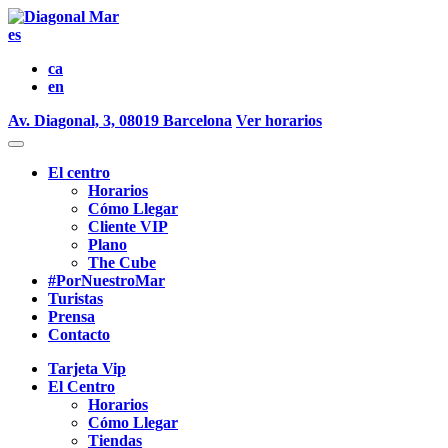
es
ca
en
Av. Diagonal, 3, 08019 Barcelona
Ver horarios
El centro
Horarios
Cómo Llegar
Cliente VIP
Plano
The Cube
#PorNuestroMar
Turistas
Prensa
Contacto
Tarjeta Vip
El Centro
Horarios
Cómo Llegar
Tiendas