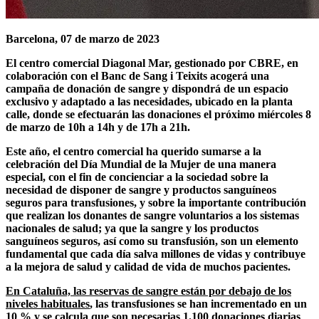
Barcelona, 07 de marzo de 2023
El centro comercial Diagonal Mar, gestionado por CBRE, en
colaboración
con el
Banc de Sang i Teixits
acogerá una
campaña
de
donación de sangre
y dispondrá de un espacio
exclusivo y adaptado a las necesidades, ubicado en la planta
calle, donde se efectuarán las donaciones el próximo
miércoles 8
de marzo de 10h a 14h y de 17h a 21h.
Este año, el centro comercial ha querido sumarse a la
celebración del
Día Mundial de la Mujer
de una manera
especial, con el fin de concienciar a la sociedad sobre la
necesidad de disponer de sangre y productos sanguíneos
seguros
para transfusiones, y sobre la
importante contribución
que realizan los donantes de sangre voluntarios
a los sistemas
nacionales de salud; ya que la sangre y los productos
sanguíneos seguros, así como su transfusión, son un elemento
fundamental que cada día
salva millones de vidas
y contribuye
a la
mejora de salud y calidad de vida
de muchos pacientes.
En Cataluña, las reservas de sangre están por debajo de los
niveles habituales
, las transfusiones se han incrementado en un
10 % y se calcula que son necesarias 1.100 donaciones diarias