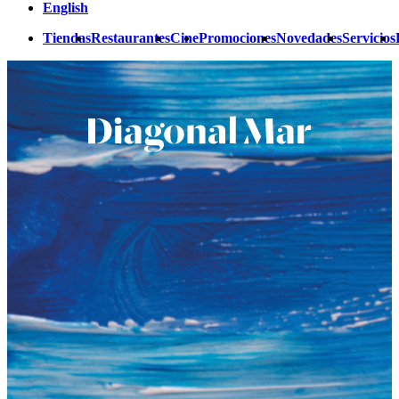
English
Tiendas
Restaurantes
Cine
Promociones
Novedades
Servicios