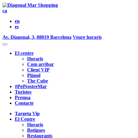
ca
en
es
Av. Diagonal, 3, 08019 Barcelona
Veure horaris
El centre
Horaris
Com arribar
Client VIP
Plànol
The Cube
#PelNostreMar
Turistes
Premsa
Contacte
Targeta Vip
El Centre
Horaris
Botigues
Restaurants