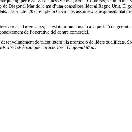
rqueting per EADA Business School, Sonia Contreras, va iniciar la sev
equip de Diagonal Mar de la mà d’una consultora líder al Regne Unit. E
ts. L’abril del 2021 en plena Covid-19, assumeix la responsabilitat de l
 àrees en els darrers anys, ha estat promocionada a la posició de gerent 
 coneixement de l’operativa del centre comercial.
desenvolupament de talent intern i la promoció de líders qualificats. 
ards d’excel·lència que caracteritzen Diagonal Mar.»