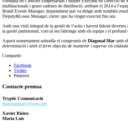
Formada en Ciències Empresarials i Màster Executiu en Direcció de Mà
multinacionals i grans cadenes de distribució, arribant el 2014 a l’
Brand Events Manager, departament que va dirigir amb notables resulta
Deputy&Lease Manager, càrrec que ha vingut exercint fins ara.
Amb una visió integral de la gestió de l’actiu i havent liderat diverses
la gestió patrimonial, com al seu lideratge amb els equips i el profund
Aquest nomenament subratlla el compromís de
Diagonal Mar
amb el 
determinació i amb el ferm objectiu de mantenir i superar els estànd
Compartir:
Facebook
Twitter
Pinterest
Contacte premsa
Tryptic Comunicació
diagonalmar@tryptic.net
Xavier Rieiro
María Luis