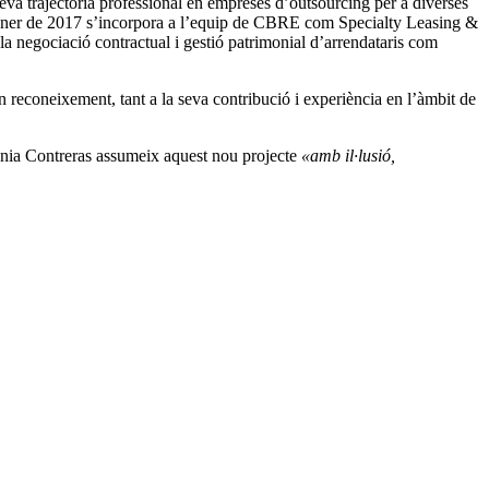
a trajectòria professional en empreses d’outsourcing per a diverses
l gener de 2017 s’incorpora a l’equip de CBRE com Specialty Leasing &
a negociació contractual i gestió patrimonial d’arrendataris com
en reconeixement, tant a la seva contribució i experiència en l’àmbit de
Sonia Contreras assumeix aquest nou projecte
«amb il·lusió,