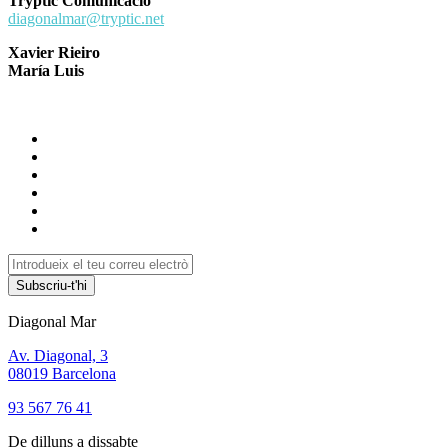
Tryptic Comunicació
diagonalmar@tryptic.net
Xavier Rieiro
María Luis
Subscriu-t'hi
Diagonal Mar
Av. Diagonal, 3
08019 Barcelona
93 567 76 41
De dilluns a dissabte