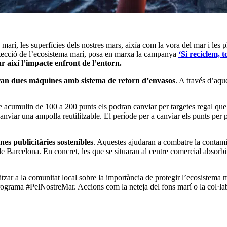
arí, les superfícies dels nostres mars, aixía com la vora del mar i les 
rotecció de l’ecosistema marí, posa en marxa la campanya
‘Si reciclem, t
ar així l’impacte enfront de l’entorn.
aran dues màquines amb sistema de retorn d’envasos
. A través d’aque
e acumulin de 100 a 200 punts els podran canviar per targetes regal que
viar una ampolla reutilitzable. El període per a canviar els punts per p
es publicitàries sostenibles
. Aquestes ajudaran a combatre la contam
 de Barcelona. En concret, les que se situaran al centre comercial absorb
tzar a la comunitat local sobre la importància de protegir l’ecosistema m
l programa #PelNostreMar. Accions com la neteja del fons marí o la col