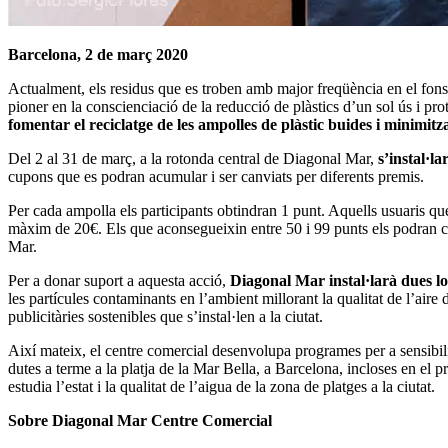
Barcelona, 2 de març 2020
Actualment, els residus que es troben amb major freqüència en el fons m
pioner en la conscienciació de la reducció de plàstics d’un sol ús i p
fomentar el reciclatge de les ampolles de plàstic buides i minimitz
Del 2 al 31 de març, a la rotonda central de Diagonal Mar,
s’instal·l
cupons que es podran acumular i ser canviats per diferents premis.
Per cada ampolla els participants obtindran 1 punt. Aquells usuaris qu
màxim de 20€. Els que aconsegueixin entre 50 i 99 punts els podran can
Mar.
Per a donar suport a aquesta acció,
Diagonal Mar instal·larà dues lon
les partícules contaminants en l’ambient millorant la qualitat de l’aire
publicitàries sostenibles que s’instal·len a la ciutat.
Així mateix, el centre comercial desenvolupa programes per a sensibili
dutes a terme a la platja de la Mar Bella, a Barcelona, incloses en e
estudia l’estat i la qualitat de l’aigua de la zona de platges a la ciutat.
Sobre Diagonal Mar Centre Comercial