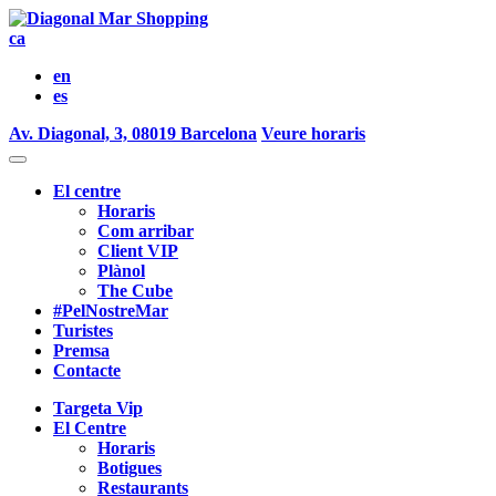
ca
en
es
Av. Diagonal, 3, 08019 Barcelona
Veure horaris
El centre
Horaris
Com arribar
Client VIP
Plànol
The Cube
#PelNostreMar
Turistes
Premsa
Contacte
Targeta Vip
El Centre
Horaris
Botigues
Restaurants